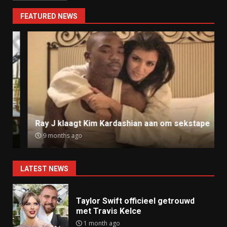
FEATURED NEWS
Ray J klaagt Kim Kardashian aan om sekstape
9 months ago
LATEST NEWS
Taylor Swift officieel getrouwd
met Travis Kelce
1 month ago