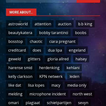
for:
MORE ABOUT…
astroworld
attention
auction
b.b king
beautykatera
bobby tarantino
boobs
bosstop
chaotic
ciara pregnant
creditcard
does
dua lipa
engeland
geweld
glitters
gloria allred
halsey
harense smid
herdenking
kehlani
kelly clarkson
KPN netwerk
leden
like dat
lisa lopes
macy
media only
melding
microphone incident
north west
omari
plagiaat
schietpartijen
sevyn