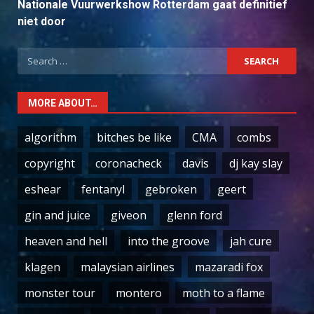
Nationale Vuurwerkshow Rotterdam gaat definitief
niet door
Search
for:
MORE ABOUT…
algorithm
bitches be like
CMA
combs
copyright
coronacheck
davis
dj kay slay
eshear
fentanyl
gebroken
geert
gin and juice
giveon
glenn ford
heaven and hell
into the groove
jah cure
klagen
malaysian airlines
mazaradi fox
monster tour
montero
moth to a flame