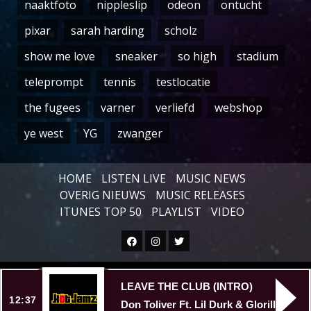
naaktfoto
nippleslip
odeon
ontucht
pixar
sarah harding
scholz
show me love
sneaker
so high
stadium
teleprompt
tennis
testlocatie
the fugees
varner
verliefd
webshop
ye west
YG
zwanger
HOME
LISTEN LIVE
MUSIC NEWS
OVERIG NIEUWS
MUSIC RELEASES
ITUNES TOP 50
PLAYLIST
VIDEO
Facebook
Instagram
Twitter
Copyright © All rights reserved.
|
LEAVE THE CLUB (INTRO)
12:37
Don Toliver Ft. Lil Durk & Glorilla