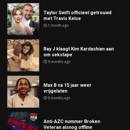
Taylor Swift officieel getrouwd
met Travis Kelce
1 month ago
Ray J klaagt Kim Kardashian aan
om sekstape
9 months ago
Max B na 15 jaar weer
vrijgelaten
9 months ago
Anti-AZC nummer Broken
Veteran alsnog offline