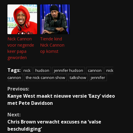
Nick Cannon
Tiende kind
voor negende
Nick Cannon
keer papa
op komst
geworden
Tags:
nick
hudson
jennifer hudson
cannon
nick
cannon
the nick cannon show
talkshow
jennifer
Continue
Previous:
Kanye West maakt nieuwe versie ‘Eazy’ video
Reading
met Pete Davidson
Next:
Chris Brown verwacht excuses na ‘valse
beschuldiging’