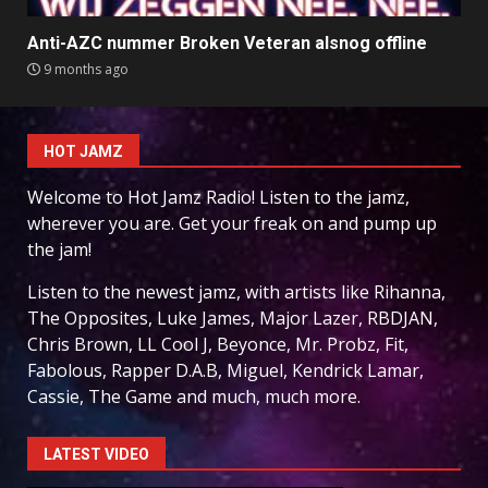
Anti-AZC nummer Broken Veteran alsnog offline
9 months ago
HOT JAMZ
Welcome to Hot Jamz Radio! Listen to the jamz,
wherever you are. Get your freak on and pump up
the jam!
Listen to the newest jamz, with artists like Rihanna,
The Opposites, Luke James, Major Lazer, RBDJAN,
Chris Brown, LL Cool J, Beyonce, Mr. Probz, Fit,
Fabolous, Rapper D.A.B, Miguel, Kendrick Lamar,
Cassie, The Game and much, much more.
LATEST VIDEO