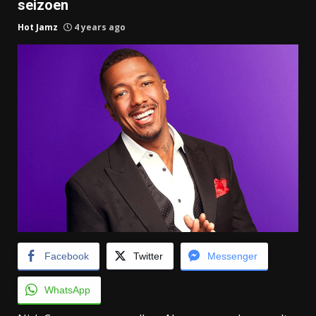
seizoen
Hot Jamz
4 years ago
Facebook
Twitter
Messenger
WhatsApp