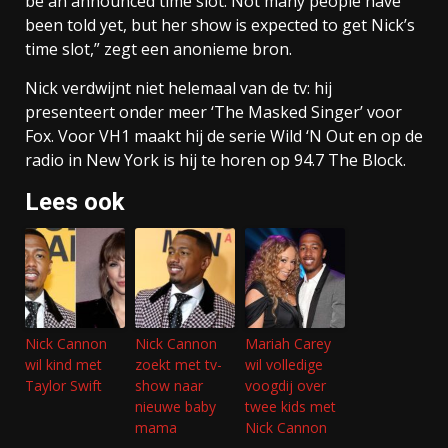
be an announced time slot. Not many people have
been told yet, but her show is expected to get Nick’s
time slot,” zegt een anonieme bron.
Nick verdwijnt niet helemaal van de tv: hij
presenteert onder meer ‘The Masked Singer’ voor
Fox. Voor VH1 maakt hij de serie Wild ‘N Out en op de
radio in New York is hij te horen op 94.7 The Block.
Lees ook
Nick Cannon
Nick Cannon
Mariah Carey
wil kind met
zoekt met tv-
wil volledige
Taylor Swift
show naar
voogdij over
nieuwe baby
twee kids met
mama
Nick Cannon