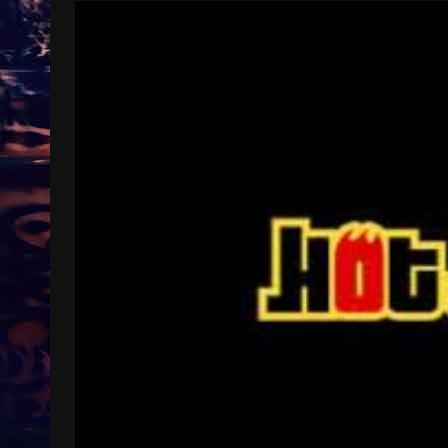
Treinkaartjes worden duurder,
abonnementen verdwijnen
9 months ago