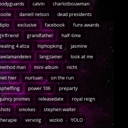
bodyguards
calvin
charlotbouwman
coolie
daniell nelson
dead presidents
diplo
exclusive
facebook
funx awards
girlfriend
grandfather
half-time
healing 4 aliza
hiphopking
jasmine
keelamandelen
langzamer
look at me
method man
mini-album
nicht
niet hier
nurtuan
on the run
opheffing
power 106
preparty
quincy promes
releasedate
royal reign
shots
smokes
stephen walter
therapie
vervolg
wizkid
YOLO