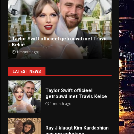
Ray J klaagt Kim Kardashian aan om
Anti
sekstape
offlin
9 months ago
9 mo
LATEST NEWS
Taylor Swift officieel
getrouwd met Travis Kelce
1 month ago
Ray J klaagt Kim Kardashian
aan om sekstape