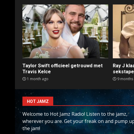
Taylor Swift officieel getrouwd met
Ray J kl
Travis Kelce
sekstap
1 month ago
9 months
HOT JAMZ
Welcome to Hot Jamz Radio! Listen to the jamz,
wherever you are. Get your freak on and pump u
the jam!