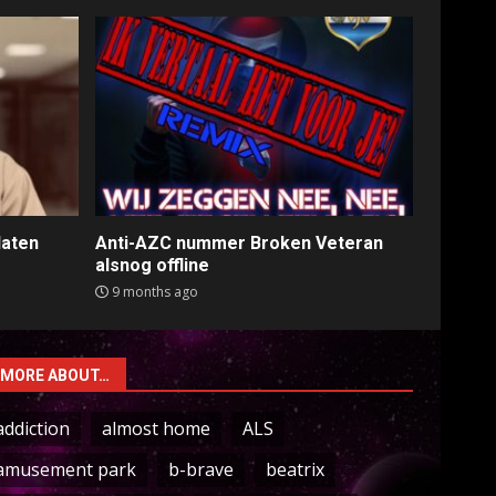
laten
Anti-AZC nummer Broken Veteran
alsnog offline
9 months ago
MORE ABOUT…
addiction
almost home
ALS
amusement park
b-brave
beatrix