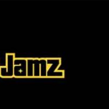
Taylor Swift officieel getrouwd met Travis
Kelce
1 month ago