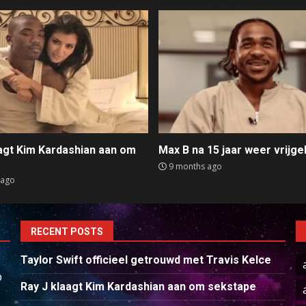
aagt Kim Kardashian aan om
Max B na 15 jaar weer vrijge
e
9 months ago
 ago
RECENT POSTS
Taylor Swift officieel getrouwd met Travis Kelce
p
Ray J klaagt Kim Kardashian aan om sekstape