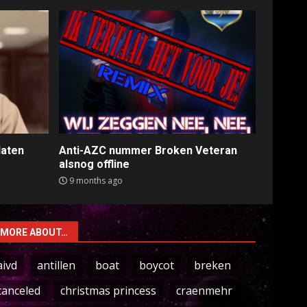
laten
Anti-AZC nummer Broken Veteran
alsnog offline
9 months ago
MORE ABOUT…
aivd
antillen
boat
boycot
breken
canceled
christmas princess
craenmehr