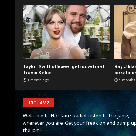
Taylor Swift officieel getrouwd met
Ray J kl
Travis Kelce
sekstap
1 month ago
9 months
HOT JAMZ
Welcome to Hot Jamz Radio! Listen to the jamz,
wherever you are. Get your freak on and pump u
the jam!