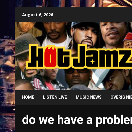
Skip
August 6, 2026
to
content
HOME
LISTEN LIVE
MUSIC NEWS
OVERIG N
do we have a probl