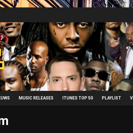
IEUWS
MUSIC RELEASES
ITUNES TOP 50
PLAYLIST
V
em