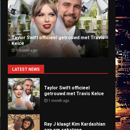
Ray J klaagt Kim Kardashian aan om
Anti
sekstape
offlin
9 months ago
9 mo
LATEST NEWS
Taylor Swift officieel
getrouwd met Travis Kelce
1 month ago
Ray J klaagt Kim Kardashian
aan om sekstape