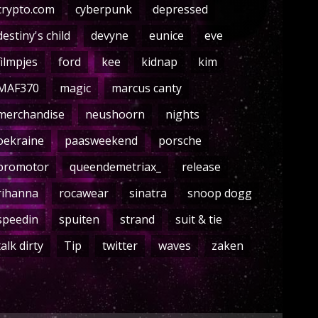
crypto.com
cyberpunk
depressed
destiny's child
devyne
eunice
eve
filmpjes
ford
kee
kidnap
kim
MAF370
magic
marcus canty
merchandise
neushoorn
nights
oekraine
paasweekend
porsche
promotor
queendemetriax_
release
rihanna
rocawear
sinatra
snoop dogg
speedin
spuiten
strand
suit & tie
talk dirty
Tip
twitter
waves
zaken