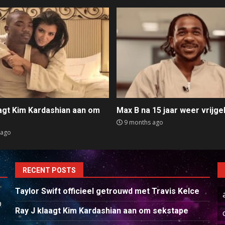
aagt Kim Kardashian aan om
Max B na 15 jaar weer vrijge
e
9 months ago
 ago
RECENT POSTS
Taylor Swift officieel getrouwd met Travis Kelce
p
Ray J klaagt Kim Kardashian aan om sekstape