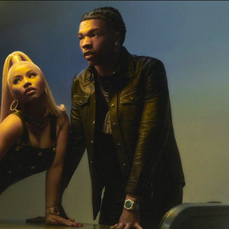
Taylor Swift officieel getrouwd met Travis
Kelce
1 month ago