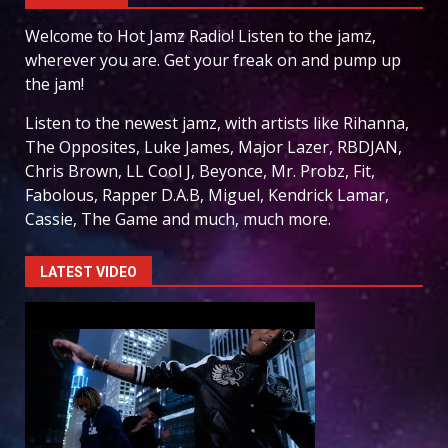
Welcome to Hot Jamz Radio! Listen to the jamz,
wherever you are. Get your freak on and pump up
the jam!
Listen to the newest jamz, with artists like Rihanna,
The Opposites, Luke James, Major Lazer, RBDJAN,
Chris Brown, LL Cool J, Beyonce, Mr. Probz, Fit,
Fabolous, Rapper D.A.B, Miguel, Kendrick Lamar,
Cassie, The Game and much, much more.
LATEST VIDEO