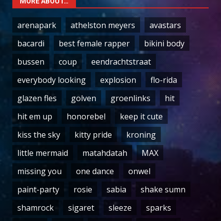
MORE ABOUT…
arenapark
athelston meyers
avastars
bacardi
best female rapper
bikini body
bussen
coup
eendrachtstraat
everybody looking
explosion
flo-rida
glazen fles
golven
groenlinks
hit
hit em up
honorebel
keep it cute
kiss the sky
kitty pride
kroning
little mermaid
matahdatah
MAX
missing you
one dance
onwel
paint-party
rosie
sabia
shake sumn
shamrock
sigaret
sleeze
sparks