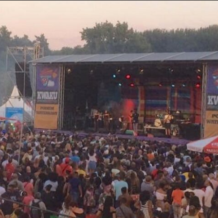
Taylor Swift officieel getrouwd met Travis
Kelce
1 month ago