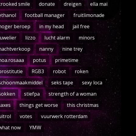
crooked smile
donate
dreigen
ella mai
ethanol
football manager
fruitlimonade
hoger beroep
in my head
jail free
juwelier
lizzo
lucht alarm
minors
nachtverkoop
nanny
nine trey
noa.rosaaa
potus
primetime
prostitutie
RGB3
robot
roken
schoonmaakmiddel
seks tape
sexy loca
sokken
stiefpa
strength of a woman
taxes
things get worse
this christmas
uitrol
votes
vuurwerk rotterdam
what now
YMW