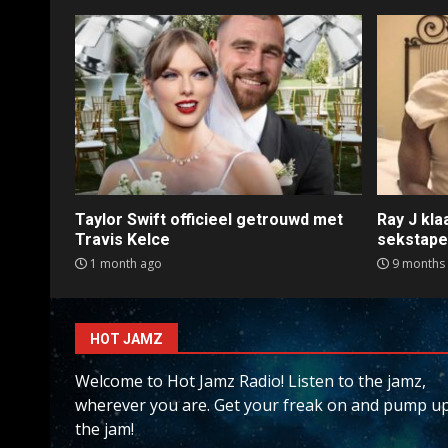
Taylor Swift officieel getrouwd met
Ray J kl
Travis Kelce
sekstap
1 month ago
9 months
HOT JAMZ
Welcome to Hot Jamz Radio! Listen to the jamz,
wherever you are. Get your freak on and pump u
the jam!