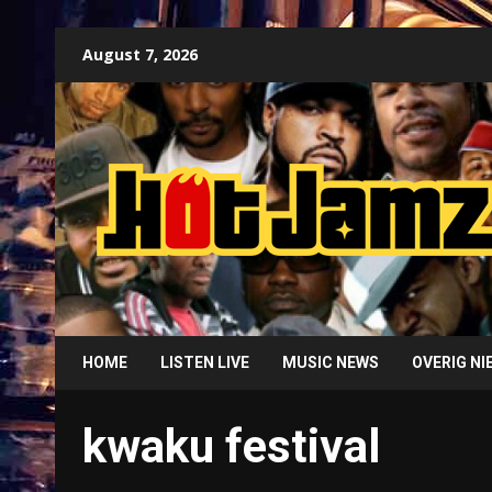
Skip
August 7, 2026
to
content
HOME
LISTEN LIVE
MUSIC NEWS
OVERIG N
kwaku festival