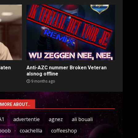
laten
Anti-AZC nummer Broken Veteran
alsnog offline
9 months ago
MORE ABOUT…
A1
advertentie
agnez
ali bouali
boob
coachellla
coffeeshop