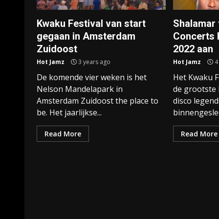
Kwaku Festival van start
Shalamar 
gegaan in Amsterdam
Concerts 
Zuidoost
2022 aan
Hot Jamz
3 years ago
Hot Jamz
4
De komende vier weken is het
Het Kwaku Fe
Nelson Mandelapark in
de grootste 
Amsterdam Zuidoost the place to
disco legends
be. Het jaarlijkse...
binnengeslee
Read More
Read More