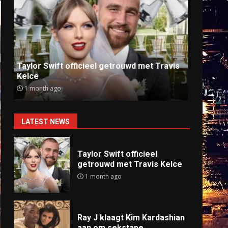
Ray J klaagt Kim Kardashian aan om
Anti
sekstape
offlin
9 months ago
9 mo
LATEST NEWS
Taylor Swift officieel
getrouwd met Travis Kelce
1 month ago
Ray J klaagt Kim Kardashian
aan om sekstape