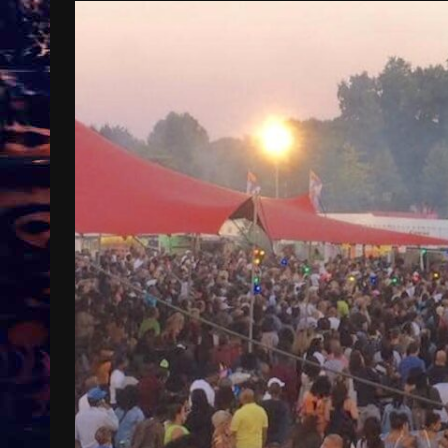
Treinkaartjes worden duurder,
abonnementen verdwijnen
9 months ago