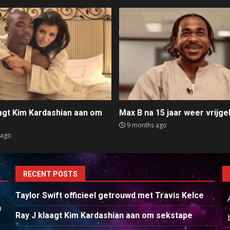
aagt Kim Kardashian aan om
Max B na 15 jaar weer vrijge
e
9 months ago
 ago
RECENT POSTS
Taylor Swift officieel getrouwd met Travis Kelce
p
Ray J klaagt Kim Kardashian aan om sekstape