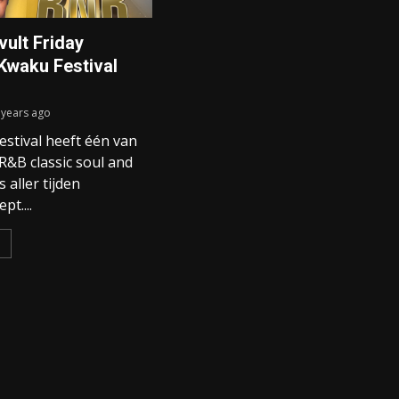
vult Friday
Kwaku Festival
 years ago
stival heeft één van
R&B classic soul and
 aller tijden
pt....