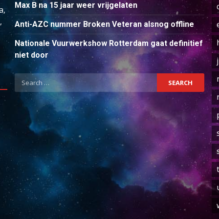
Max B na 15 jaar weer vrijgelaten
a,
,
Anti-AZC nummer Broken Veteran alsnog offline
Nationale Vuurwerkshow Rotterdam gaat definitief
niet door
Search
for: