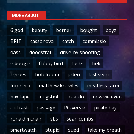
for:
MORE ABOUT…
6 god
beauty
berner
bought
boyz
BRIT
cassanova
catch
commissie
dass
doodstraf
drive-by shooting
e boogie
flappy bird
fucks
hek
heroes
hotelroom
jaden
last seen
lucenero
matthew knowles
meatless farm
mix tape
mugshot
nicardo
now we even
outkast
passage
PC-versie
pirate bay
ronald mcnair
sbs
sean combs
smartwatch
stupid
sued
take my breath