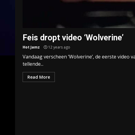
Feis dropt video ‘Wolverine’
Hot Jamz
12 years ago
Vandaag verscheen ‘Wolverine’, de eerste video va
tellende...
Read More