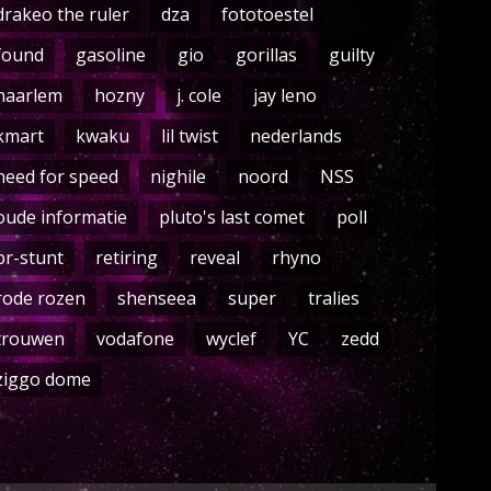
drakeo the ruler
dza
fototoestel
found
gasoline
gio
gorillas
guilty
haarlem
hozny
j. cole
jay leno
kmart
kwaku
lil twist
nederlands
need for speed
nighile
noord
NSS
oude informatie
pluto's last comet
poll
pr-stunt
retiring
reveal
rhyno
rode rozen
shenseea
super
tralies
trouwen
vodafone
wyclef
YC
zedd
ziggo dome