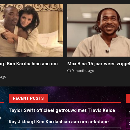
aagt Kim Kardashian aan om
Max B na 15 jaar weer vrijge
e
9 months ago
 ago
RECENT POSTS
Taylor Swift officieel getrouwd met Travis Kelce
p
Ray J klaagt Kim Kardashian aan om sekstape