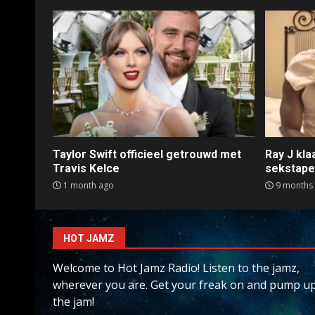
Taylor Swift officieel getrouwd met
Ray J kl
Travis Kelce
sekstap
1 month ago
9 months
HOT JAMZ
Welcome to Hot Jamz Radio! Listen to the jamz,
wherever you are. Get your freak on and pump u
the jam!