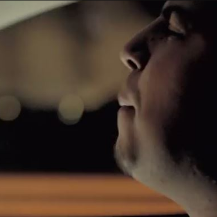
Taylor Swift officieel getrouwd met Travis
Kelce
1 month ago