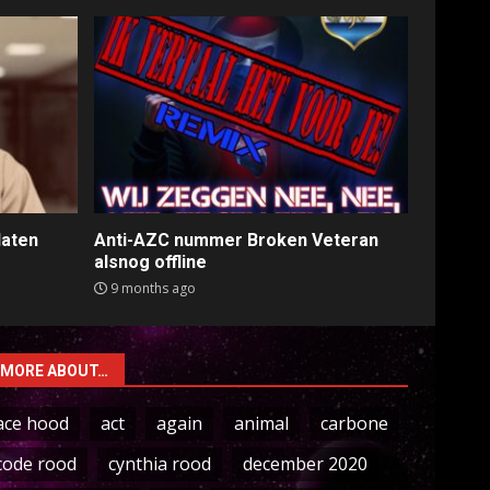
laten
Anti-AZC nummer Broken Veteran
alsnog offline
9 months ago
MORE ABOUT…
ace hood
act
again
animal
carbone
code rood
cynthia rood
december 2020