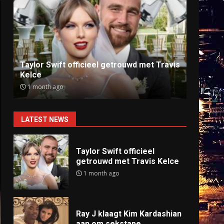
Ray J klaagt Kim Kardashian aan om
Anti
sekstape
offlin
9 months ago
9 mo
LATEST NEWS
Taylor Swift officieel
getrouwd met Travis Kelce
1 month ago
Ray J klaagt Kim Kardashian
aan om sekstape