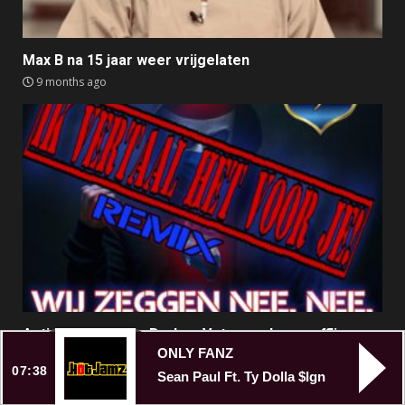
Max B na 15 jaar weer vrijgelaten
9 months ago
Anti-AZC nummer Broken Veteran alsnog offline
ONLY FANZ
9 months ago
07:38
Sean Paul Ft. Ty Dolla $Ign