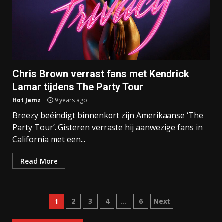
Chris Brown verrast fans met Kendrick
Lamar tijdens The Party Tour
Hot Jamz
9 years ago
Breezy beëindigt binnenkort zijn Amerikaanse ‘The
Party Tour’. Gisteren verraste hij aanwezige fans in
California met een...
Read More
Posts
1
2
3
4
…
6
Next