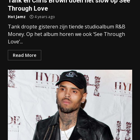
Tank en Chris Brown doen het slow op See
Through Love
Hot Jamz
4 years ago
Tank dropte gisteren zijn tiende studioalbum R&B
Money. Op het album horen we ook ‘See Through
Love’...
Read More