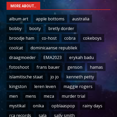
MORE ABOUT…
album art
apple bottoms
australia
bobby
booty
bretly dorder
broodje ham
co-host
cobra
cokeboys
coolcat
dominicaanse republiek
draagmoeder
EMA2023
erykah badu
fotoshoot
frans bauer
genson
hamas
islamitische staat
jo jo
kenneth petty
kingston
leren leven
maggie rogers
men
mens
meza
murder trial
mystikal
onika
opblaaspop
rainy days
rca records
sala
sally smith