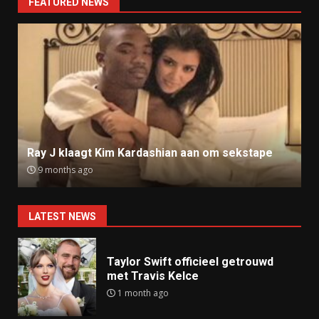
FEATURED NEWS
Ray J klaagt Kim Kardashian aan om sekstape
9 months ago
LATEST NEWS
Taylor Swift officieel getrouwd
met Travis Kelce
1 month ago