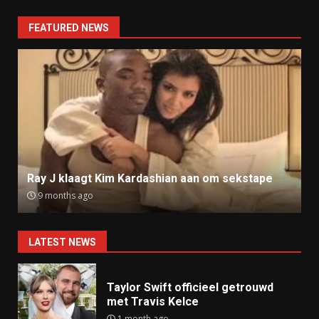
FEATURED NEWS
Ray J klaagt Kim Kardashian aan om sekstape
9 months ago
LATEST NEWS
Taylor Swift officieel getrouwd
met Travis Kelce
1 month ago