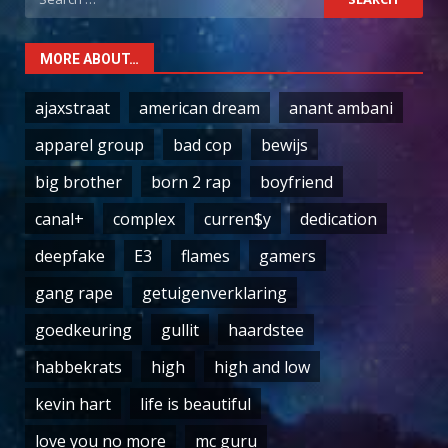
for:
MORE ABOUT…
ajaxstraat
american dream
anant ambani
apparel group
bad cop
bewijs
big brother
born 2 rap
boyfriend
canal+
complex
curren$y
dedication
deepfake
E3
flames
gamers
gang rape
getuigenverklaring
goedkeuring
gullit
haardstee
habbekrats
high
high and low
kevin hart
life is beautiful
love you no more
mc guru