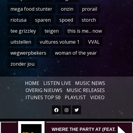
mega food stunter
onzin
prorail
riotusa
sparen
spoed
storch
tee grizzley
teigen
this is me... now
uitstellen
vultures volume 1
VVAL
wegwerpbekers
woman of the year
zonder jou
HOME
LISTEN LIVE
MUSIC NEWS
OVERIG NIEUWS
MUSIC RELEASES
ITUNES TOP 50
PLAYLIST
VIDEO
Facebook
Instagram
Twitter
Copyright © All rights reserved.
|
WHERE THE PARTY AT (FEAT.