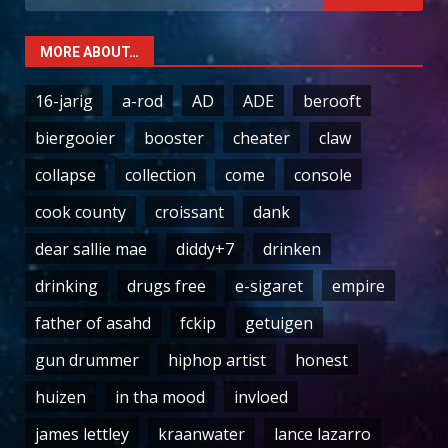
for:
MORE ABOUT…
16-jarig
a-rod
AD
ADE
berooft
biergooier
booster
cheater
claw
collapse
collection
come
console
cook county
croissant
dank
dear sallie mae
diddy+7
drinken
drinking
drugs free
e-sigaret
empire
father of asahd
fckip
getuigen
gun drummer
hiphop artist
honest
huizen
in tha mood
invloed
james lettley
kraanwater
lance lazarro