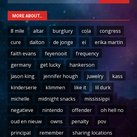
for:
MORE ABOUT…
8 mile
altar
burglury
cola
congress
cure
dalton
de jonge
ei
erika martin
faith evans
feyenooit
frequency
germany
get lucky
hankerson
jason king
jennifer hough
juwelry
kass
kinderserie
klimmen
like it
lil durk
michelle
midnight snacks
mississippi
negatieve
nintendo
offender
oh hell no
oud en nieuw
owns
penalty
pov
principal
remember
sharing locations