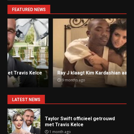
FEATURED NEWS
Ray J klaagt Kim Kardashian aan om sekstape
9 months ago
LATEST NEWS
Taylor Swift officieel getrouwd
met Travis Kelce
1 month ago