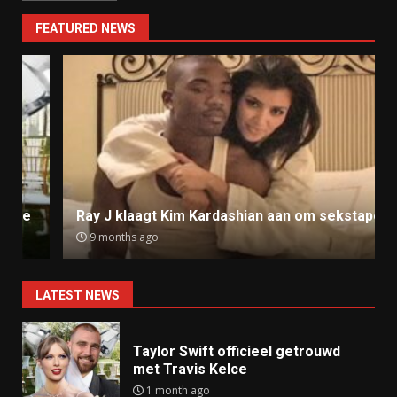
FEATURED NEWS
Ray J klaagt Kim Kardashian aan om sekstape
9 months ago
LATEST NEWS
Taylor Swift officieel getrouwd
met Travis Kelce
1 month ago