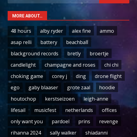
for:
MORE ABOUT…
48 hours
alby ryder
alex fine
ammo
asap relli
battery
beachball
blackground records
bretly
broertje
candlelight
champagne and roses
chi chi
choking game
corey j
ding
drone flight
ego
gaby blaaser
grote zaal
hoodie
houtochop
kerstseizoen
leigh-anne
lifesail
musicfest
netherlands
offices
only want you
pardoel
prins
revenge
rihanna 2024
sally walker
shiadanni