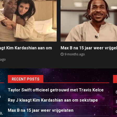
aagt Kim Kardashian aan om
Max B na 15 jaar weer vrijge
e
9 months ago
 ago
RECENT POSTS
Taylor Swift officieel getrouwd met Travis Kelce
p
Ray J klaagt Kim Kardashian aan om sekstape
Max B na 15 jaar weer vrijgelaten
a,