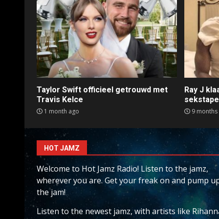
Taylor Swift officieel getrouwd met
Ray J kl
Travis Kelce
sekstap
1 month ago
9 months
HOT JAMZ
Welcome to Hot Jamz Radio! Listen to the jamz,
wherever you are. Get your freak on and pump u
the jam!
Listen to the newest jamz, with artists like Rihann