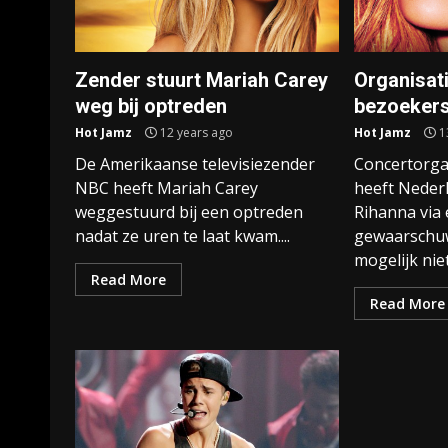
Zender stuurt Mariah Carey
Organisat
weg bij optreden
bezoekers
Hot Jamz
12 years ago
Hot Jamz
1
De Amerikaanse televisiezender
Concertorga
NBC heeft Mariah Carey
heeft Neder
weggestuurd bij een optreden
Rihanna via 
nadat ze uren te laat kwam....
gewaarschuw
mogelijk niet.
Read More
Read More