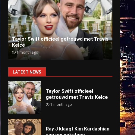
Ray J klaagt Kim Kardashian aan om
Anti
sekstape
offlin
9 months ago
9 mo
LATEST NEWS
Taylor Swift officieel
getrouwd met Travis Kelce
1 month ago
Ray J klaagt Kim Kardashian
aan om sekstape