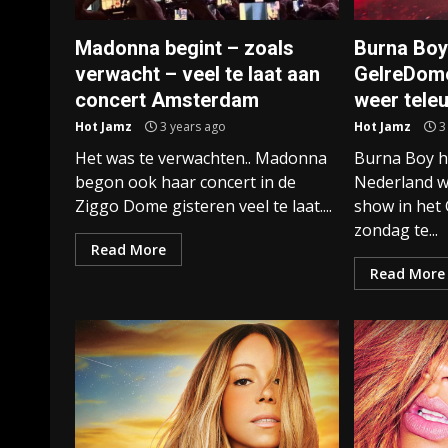
Madonna begint – zoals
Burna Boy 
verwacht – veel te laat aan
GelreDom
concert Amsterdam
weer tele
Hot Jamz
3 years ago
Hot Jamz
3
Het was te verwachten.. Madonna
Burna Boy he
begon ook haar concert in de
Nederland we
Ziggo Dome gisteren veel te laat....
show in het
zondag te...
Read More
Read More