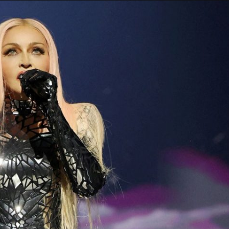
Taylor Swift officieel getrouwd met Travis
Kelce
1 month ago