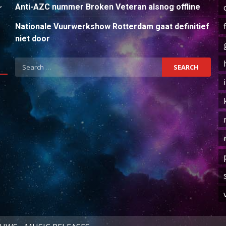
,
Anti-AZC nummer Broken Veteran alsnog offline
Nationale Vuurwerkshow Rotterdam gaat definitief
niet door
Search
for: