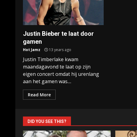
Justin Bieber te laat door
gamen
Hot Jamz
13 years ago
Justin Timberlake kwam
maandagavond te laat op zijn
eigen concert omdat hij urenlang
aan het gamen was....
Read More
DID YOU SEE THIS?