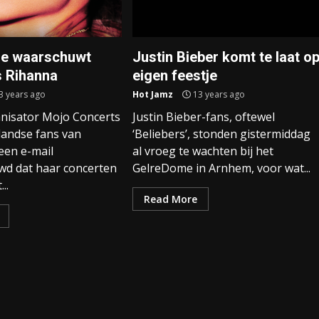
ie waarschuwt
Justin Bieber komt te laat o
 Rihanna
eigen feestje
3 years ago
Hot Jamz
13 years ago
nisator Mojo Concerts
Justin Bieber-fans, oftewel
landse fans van
‘Beliebers’, stonden gistermiddag
een e-mail
al vroeg te wachten bij het
d dat haar concerten
GelreDome in Arnhem, voor wat...
..
Read More