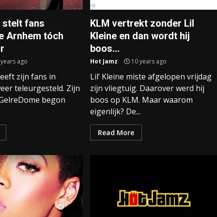
stelt fans
KLM vertrekt zonder Lil
e Arnhem tóch
Kleine en dan wordt hij
ur
boos…
 years ago
Hot Jamz
10 years ago
eft zijn fans in
Lil’ Kleine miste afgelopen vrijdag
er teleurgesteld. Zijn
zijn vliegtuig. Daarover werd hij
 GelreDome begon
boos op KLM. Maar waarom
eigenlijk? De...
Read More