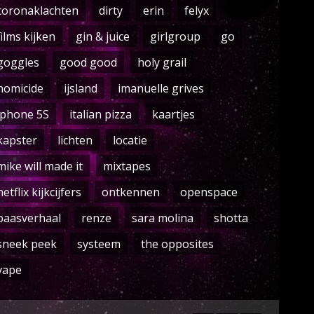
coronaklachten
dirty
erin
felyx
films kijken
gin & juice
girlgroup
go
goggles
good good
holy grail
homicide
ijsland
imanuelle grives
iphone 5S
italian pizza
kaartjes
kapster
lichten
locatie
mike will made it
mixtapes
netflix kijkcijfers
ontkennen
openspace
paasverhaal
renze
sara molina
shotta
sneek peek
systeem
the opposites
vape