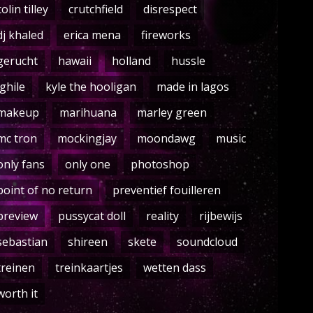
colin tilley
crutchfield
disrespect
dj khaled
erica mena
fireworks
gerucht
hawaii
holland
hussle
ighile
kyle the hooligan
made in lagos
makeup
marihuana
marley green
mc tron
mockingjay
moondawg
music
only fans
only one
photoshop
point of no return
preventief fouilleren
preview
pussycat doll
reality
rijbewijs
sebastian
shireen
skete
soundcloud
treinen
treinkaartjes
wetten dass
worth it