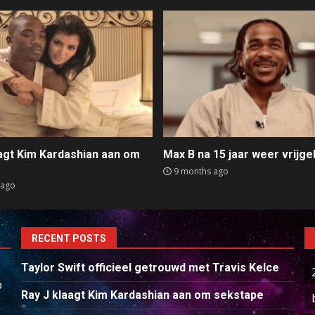
aagt Kim Kardashian aan om
Max B na 15 jaar weer vrijge
e
9 months ago
 ago
RECENT POSTS
Taylor Swift officieel getrouwd met Travis Kelce
p
Ray J klaagt Kim Kardashian aan om sekstape