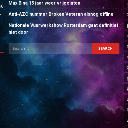
Max B na 15 jaar weer vrijgelaten
a,
,
Anti-AZC nummer Broken Veteran alsnog offline
Nationale Vuurwerkshow Rotterdam gaat definitief
niet door
Search
for: