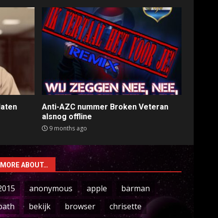
laten
Anti-AZC nummer Broken Veteran
alsnog offline
9 months ago
MORE ABOUT…
2015
anonymous
apple
barman
bath
bekijk
browser
chrisette