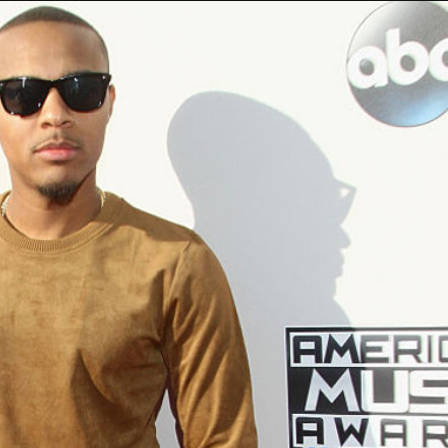
Taylor Swift officieel getrouwd met Travis
Kelce
1 month ago