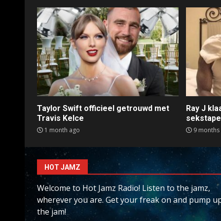
Taylor Swift officieel getrouwd met
Ray J kl
Travis Kelce
sekstap
1 month ago
9 months
HOT JAMZ
Welcome to Hot Jamz Radio! Listen to the jamz,
wherever you are. Get your freak on and pump u
the jam!