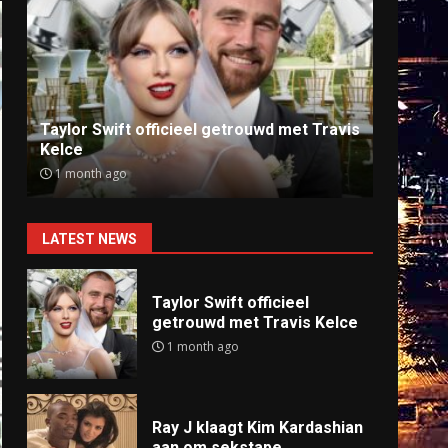
Ray J klaagt Kim Kardashian aan om
Anti
sekstape
offlin
9 months ago
9 mo
LATEST NEWS
Taylor Swift officieel
getrouwd met Travis Kelce
1 month ago
Ray J klaagt Kim Kardashian
aan om sekstape