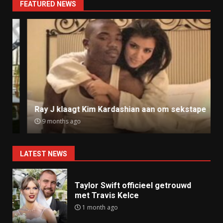
FEATURED NEWS
Ray J klaagt Kim Kardashian aan om sekstape
9 months ago
LATEST NEWS
Taylor Swift officieel getrouwd
met Travis Kelce
1 month ago