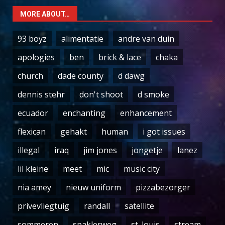
MORE ABOUT…
93 boyz
alimentatie
andre van duin
apologies
ben
brick & lace
chaka
church
dade county
d dawg
dennis stehr
don't shoot
d smoke
ecuador
enchanting
enhancement
flexican
gehakt
human
i got issues
illegal
iraq
jim jones
jongetje
lanez
lil kleine
meet
mic
music city
nia amey
nieuw uniform
pizzabezorger
privevliegtuig
randall
satellite
sommeren
spaklerweg
st. louis
stream