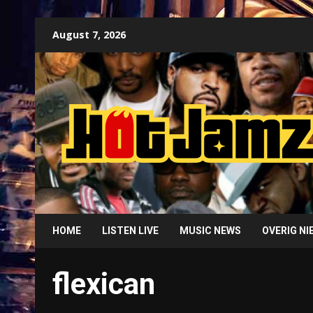
Skip
August 7, 2026
to
content
HOME
LISTEN LIVE
MUSIC NEWS
OVERIG N
flexican