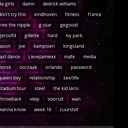
da girls
damn
dedrick williams
don't try this
eindhoven
fitness
france
free the nipple
g-star
gegooid
geroofd
gillette
hard
ivy park
jason
joe
kampioen
kingsland
last dance
LieveJamiexx
mafe
media
norsk
oorzaak
orlando
password
queen bey
relationship
sex/life
stadium tour
steel
the kid laroi
throwback
vday
vooruit
wan
wanna know
week 16
zuurstof