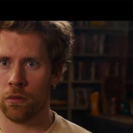
Taylor Swift officieel getrouwd met Travis
Kelce
1 month ago