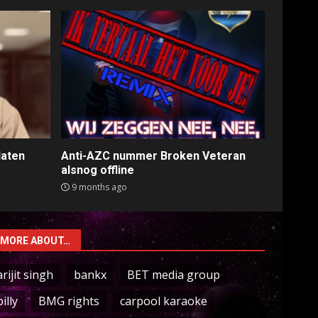
laten
Anti-AZC nummer Broken Veteran
alsnog offline
9 months ago
MORE ABOUT…
arijit singh
bankx
BET media group
billy
BMG rights
carpool karaoke