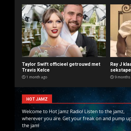
Taylor Swift officieel getrouwd met
Ray J kl
Travis Kelce
sekstap
1 month ago
9 months
HOT JAMZ
Welcome to Hot Jamz Radio! Listen to the jamz,
wherever you are. Get your freak on and pump u
the jam!