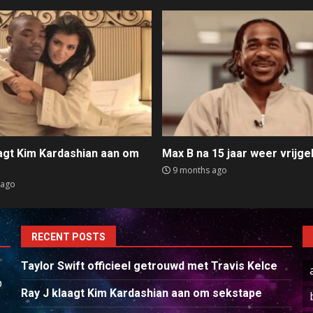
aagt Kim Kardashian aan om
Max B na 15 jaar weer vrijge
e
9 months ago
 ago
RECENT POSTS
Taylor Swift officieel getrouwd met Travis Kelce
p
Ray J klaagt Kim Kardashian aan om sekstape