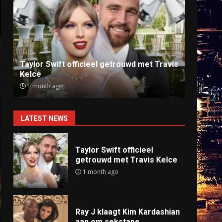
Ray J klaagt Kim Kardashian aan om
Anti
sekstape
offlin
9 months ago
9 mo
LATEST NEWS
Taylor Swift officieel
getrouwd met Travis Kelce
1 month ago
Ray J klaagt Kim Kardashian
aan om sekstape