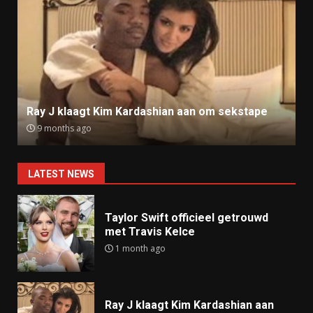
Ray J klaagt Kim Kardashian aan om sekstape
9 months ago
LATEST NEWS
Taylor Swift officieel getrouwd
met Travis Kelce
1 month ago
Ray J klaagt Kim Kardashian aan