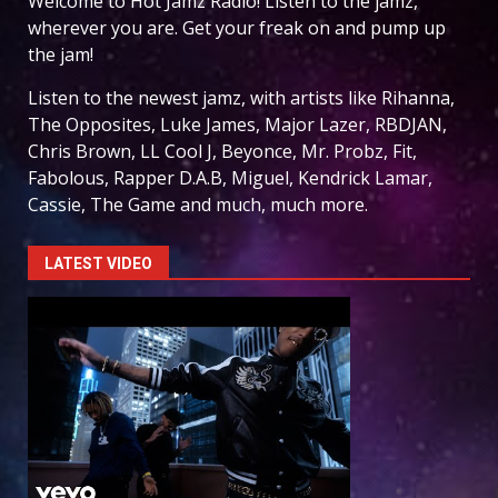
Welcome to Hot Jamz Radio! Listen to the jamz,
wherever you are. Get your freak on and pump up
the jam!
Listen to the newest jamz, with artists like Rihanna,
The Opposites, Luke James, Major Lazer, RBDJAN,
Chris Brown, LL Cool J, Beyonce, Mr. Probz, Fit,
Fabolous, Rapper D.A.B, Miguel, Kendrick Lamar,
Cassie, The Game and much, much more.
LATEST VIDEO