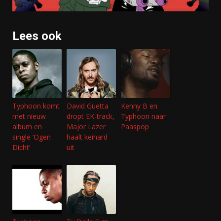
Lees ook
Typhoon komt
David Guetta
Kenny B en
met nieuw
dropt EK-track,
Typhoon naar
album en
Major Lazer
Paaspop
single ‘Ogen
haalt keihard
Dicht’
uit