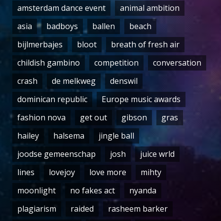
amsterdam dance event
animal ambition
asia
badboys
ballen
beach
bijlmerbajes
bloot
breath of fresh air
childish gambino
competition
conversation
crash
de melkweg
denswil
dominican republic
Europe music awards
fashion nova
get out
gibson
gras
hailey
halsema
jingle ball
joodse gemeenschap
josh
juice wrld
lines
lovejoy
love more
mihty
moonlight
no fakes act
nyanda
plagiarism
raided
rasheem barker