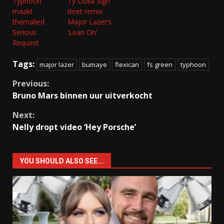
Typhoon
Ty Dolla Sign
maakt
doet remix
themalied
Major Lazer’s
Serious
‘Lean On’
Request
Tags:
major lazer
bumaye
flexican
fs green
typhoon
Continue
Previous:
Bruno Mars binnen uur uitverkocht
Reading
Next:
Nelly dropt video ‘Hey Porsche’
YOU SHOULD ALSO SEE...