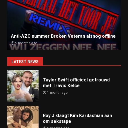
Nationale Vuu
ummer Broken Veteran alsnog offline
definitief niet 
go
9 months ago
LATEST NEWS
Taylor Swift officieel getrouwd
met Travis Kelce
1 month ago
Ray J klaagt Kim Kardashian aan
om sekstape