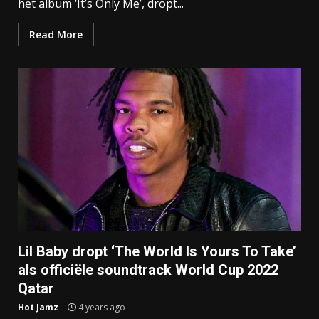
het album ‘It’s Only Me’, dropt...
Read More
Lil Baby dropt ‘The World Is Yours To Take’
als officiële soundtrack World Cup 2022
Qatar
Hot Jamz
4 years ago