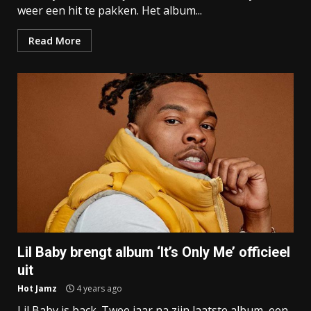
weer een hit te pakken. Het album...
Read More
Lil Baby brengt album ‘It’s Only Me’ officieel
uit
Hot Jamz
4 years ago
Lil Baby is back. Twee jaar na zijn laatste album, een