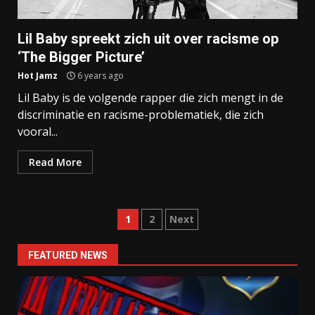
Lil Baby spreekt zich uit over racisme op
‘The Bigger Picture’
Hot Jamz
6 years ago
Lil Baby is de volgende rapper die zich mengt in de
discriminatie en racisme-problematiek, die zich
vooral...
Read More
Posts
1
2
Next
navigation
FEATURED NEWS