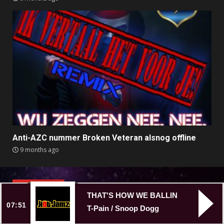
Anti-AZC nummer Broken Veteran alsnog offline
9 months ago
HOT JAMZ
THAT'S HOW WE BALLIN
07:51
Welcome to Hot Jamz Radio! Listen to the jamz,
T-Pain / Snoop Dogg
wherever you are. Get your freak on and pump up