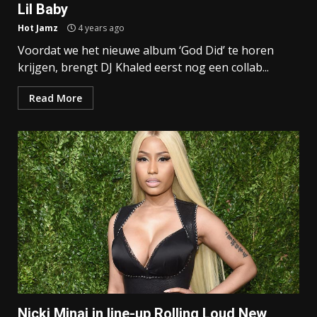
Lil Baby
Hot Jamz
4 years ago
Voordat we het nieuwe album ‘God Did’ te horen
krijgen, brengt DJ Khaled eerst nog een collab...
Read More
Nicki Minaj in line-up Rolling Loud New