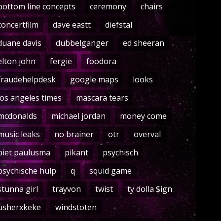
bottom line concepts
ceremony
chairs
concertfilm
dave eastt
diefstal
duane davis
dubbelganger
ed sheeran
elton john
fergie
foodora
fraudehelpdesk
google maps
looks
los angeles times
mascara tears
mcdonalds
michael jordan
money come
music leaks
no brainer
otr
overval
piet paulusma
pikant
psychisch
psychische hulp
q
squid game
stunna girl
trayvon
twist
ty dolla $ign
usherxkeke
windstoten