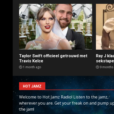
Taylor Swift officieel getrouwd met
Ray J kl
Travis Kelce
sekstap
1 month ago
9 months
HOT JAMZ
Welcome to Hot Jamz Radio! Listen to the jamz,
wherever you are. Get your freak on and pump u
the jam!