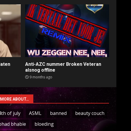
laten
Anti-AZC nummer Broken Veteran
alsnog offline
9 months ago
MORE ABOUT…
4th of july
ASML
banned
beauty couch
bhad bhabie
bloeding