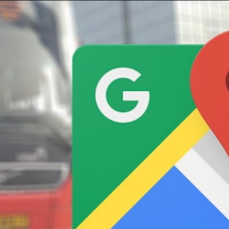
Taylor Swift officieel getrouwd met Travis
Kelce
1 month ago