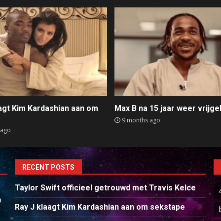
aagt Kim Kardashian aan om
Max B na 15 jaar weer vrijge
e
9 months ago
 ago
RECENT POSTS
Taylor Swift officieel getrouwd met Travis Kelce
p
Ray J klaagt Kim Kardashian aan om sekstape