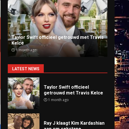
Ray J klaagt Kim Kardashian aan om
Anti
sekstape
offlin
9 months ago
9 mo
LATEST NEWS
Taylor Swift officieel
getrouwd met Travis Kelce
1 month ago
Ray J klaagt Kim Kardashian
aan om sekstape