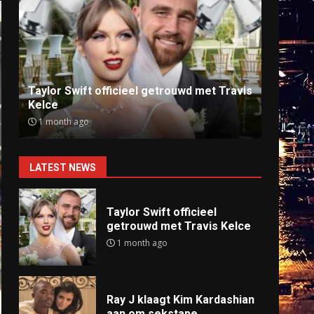
Ray J klaagt Kim Kardashian aan om
Anti
sekstape
offlin
9 months ago
9 mo
LATEST NEWS
Taylor Swift officieel
getrouwd met Travis Kelce
1 month ago
Ray J klaagt Kim Kardashian
aan om sekstape