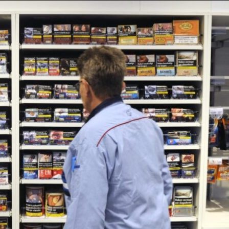
Taylor Swift officieel getrouwd met Travis
Kelce
1 month ago