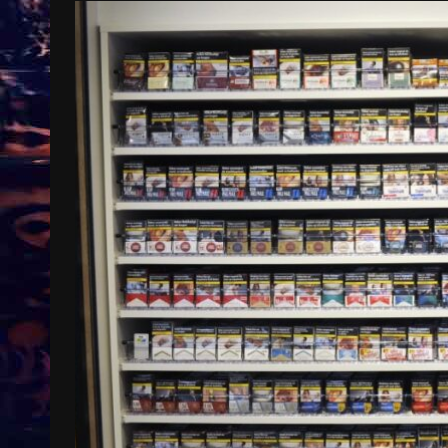
Treinkaartjes worden duurder,
abonnementen verdwijnen
9 months ago