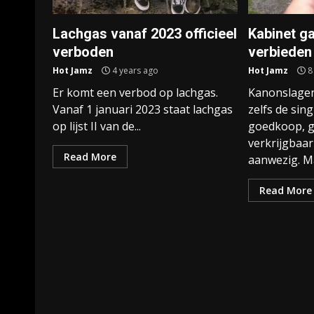
Lachgas vanaf 2023 officieel
Kabinet ga
verboden
verbieden
Hot Jamz
4 years ago
Hot Jamz
8
Er komt een verbod op lachgas.
Kanonslagen,
Vanaf 1 januari 2023 staat lachgas
zelfs de sing
op lijst II van de...
goedkoop, g
verkrijgbaar
Read More
aanwezig. Ma
Read More