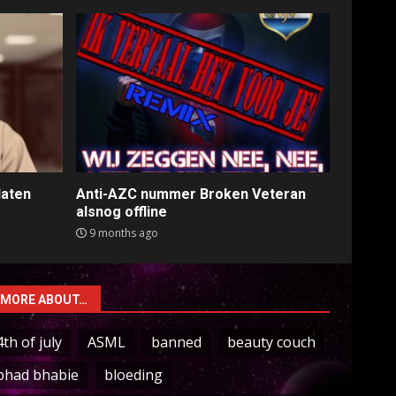
laten
Anti-AZC nummer Broken Veteran
alsnog offline
9 months ago
MORE ABOUT…
4th of july
ASML
banned
beauty couch
bhad bhabie
bloeding