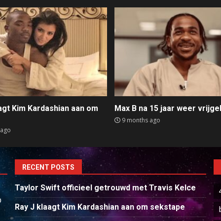
aagt Kim Kardashian aan om
Max B na 15 jaar weer vrijge
e
9 months ago
 ago
RECENT POSTS
Taylor Swift officieel getrouwd met Travis Kelce
p
Ray J klaagt Kim Kardashian aan om sekstape