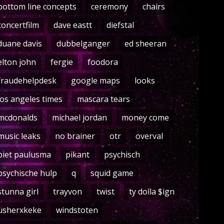
bottom line concepts
ceremony
chairs
concertfilm
dave eastt
diefstal
duane davis
dubbelganger
ed sheeran
elton john
fergie
foodora
fraudehelpdesk
google maps
looks
los angeles times
mascara tears
mcdonalds
michael jordan
money come
music leaks
no brainer
otr
overval
piet paulusma
pikant
psychisch
psychische hulp
q
squid game
stunna girl
trayvon
twist
ty dolla $ign
usherxkeke
windstoten