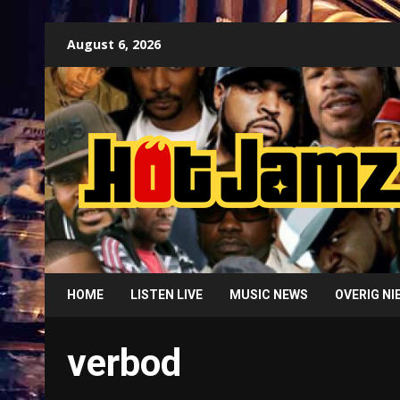
Skip
August 6, 2026
to
content
HOME
LISTEN LIVE
MUSIC NEWS
OVERIG N
verbod