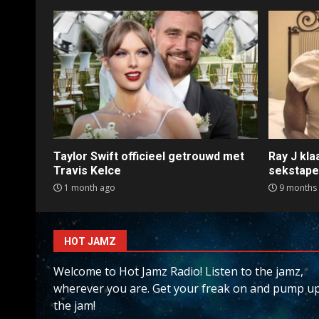
Taylor Swift officieel getrouwd met
Ray J kl
Travis Kelce
sekstap
1 month ago
9 months
HOT JAMZ
Welcome to Hot Jamz Radio! Listen to the jamz,
wherever you are. Get your freak on and pump u
the jam!