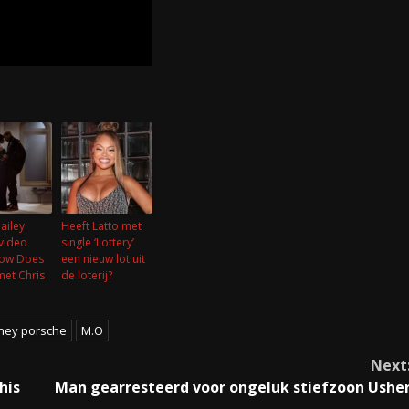
ailey
Heeft Latto met
video
single ‘Lottery’
How Does
een nieuw lot uit
 met Chris
de loterij?
hey porsche
M.O
Next
his
Man gearresteerd voor ongeluk stiefzoon Ushe