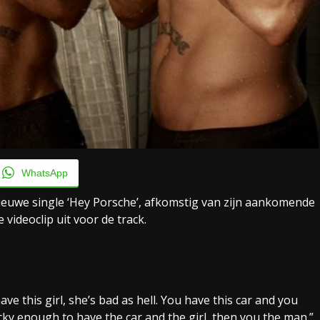
WhatsApp
 nieuwe single ‘Hey Porsche’, afkomstig van zijn aankomende
videoclip uit voor de track.
e this girl, she’s bad as hell. You have this car and you
lucky enough to have the car and the girl, then you the man.”