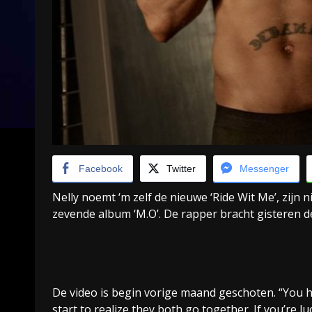
Facebook
Twitter
Messenger
Nelly noemt ‘m zelf de nieuwe ‘Ride Wit Me’, zijn
zevende album ‘M.O’. De rapper bracht gisteren de 
De video is begin vorige maand geschoten. “You hav
start to realize they both go together. If you’re 