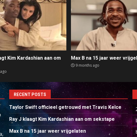
aagt Kim Kardashian aan om
Max B na 15 jaar weer vrijge
e
9 months ago
 ago
RECENT POSTS
Taylor Swift officieel getrouwd met Travis Kelce
p
Ray J klaagt Kim Kardashian aan om sekstape
Max B na 15 jaar weer vrijgelaten
a,