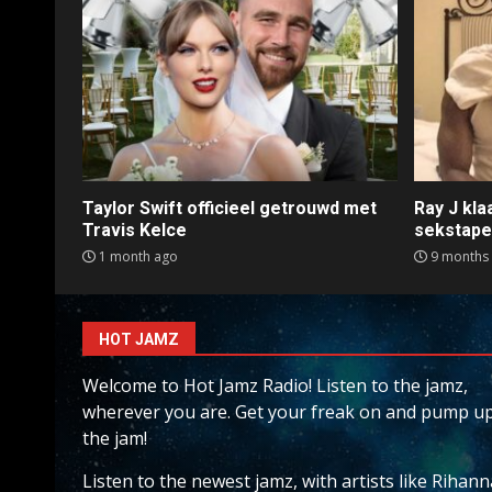
Taylor Swift officieel getrouwd met
Ray J kl
Travis Kelce
sekstap
1 month ago
9 months
HOT JAMZ
Welcome to Hot Jamz Radio! Listen to the jamz,
wherever you are. Get your freak on and pump u
the jam!
Listen to the newest jamz, with artists like Rihann