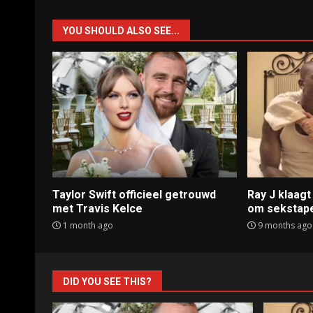
YOU SHOULD ALSO SEE...
Taylor Swift officieel getrouwd
Ray J klaag
met Travis Kelce
om sekstap
1 month ago
9 months ago
DID YOU SEE THIS?