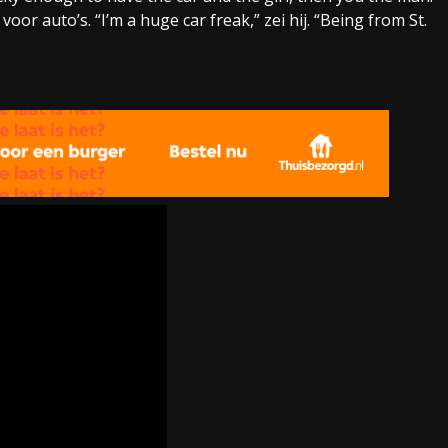
voor auto’s. “I’m a huge car freak,” zei hij. “Being from St.