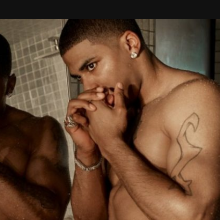
Taylor Swift officieel getrouwd met Travis
Kelce
1 month ago