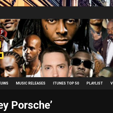
IEUWS
MUSIC RELEASES
ITUNES TOP 50
PLAYLIST
V
Hey Porsche’