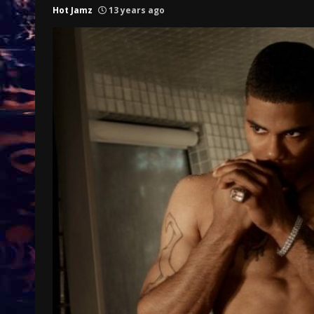
Hot Jamz
13 years ago
Treinkaartjes worden duurder,
abonnementen verdwijnen
9 months ago