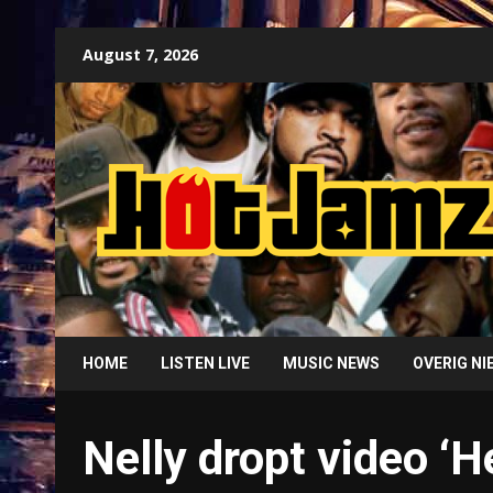
Skip
August 7, 2026
to
content
HOME
LISTEN LIVE
MUSIC NEWS
OVERIG N
Nelly dropt video ‘