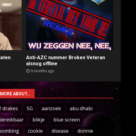
laten
Anti-AZC nummer Broken Veteran
alsnog offline
9 months ago
MORE ABOUT…
2 drakes
5G
aanzoek
abu dhabi
bereikbaar
blikje
blue screen
bombing
cookie
disease
donnie