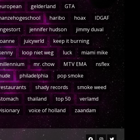
european
gelderland
GTA
hanzehogeschool
haribo
hoax
IDGAF
ingestort
jennifer hudson
jimmy duval
joanne
juicywrld
keep it burning
kenny
loop niet weg
luck
miami mike
millennium
mr. chow
MTV EMA
nsflex
nude
philadelphia
pop smoke
restaurants
shady records
smoke weed
stomach
thailand
top 50
verlamd
visionary
voice of holland
zaandam
Facebook
Instagram
Twitter