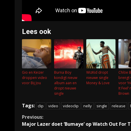
Lees ook
Gio en Keizer
Burna Boy
WizKid dropt
Chlöe B
droppen video
kondigt nieuw
nieuwe single
brengt 
voor Bij Jou
album aan en
Money & Love
voor ‘
dropt nieuwe
It Feel’
single
Brown
Tags:
clip
video
videoclip
nelly
single
release
Continue
Previous:
Major Lazer doet ‘Bumaye’ op Watch Out For T
Reading