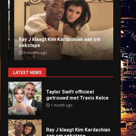
Ray J klaagt Kim Kardashian aan om
Anti
sekstape
offlin
9 months ago
9 mo
LATEST NEWS
Taylor Swift officieel
getrouwd met Travis Kelce
1 month ago
Ray J klaagt Kim Kardashian
aan om sekstape