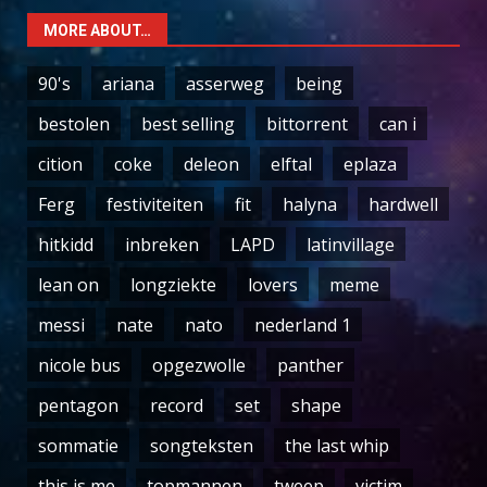
MORE ABOUT…
90's
ariana
asserweg
being
bestolen
best selling
bittorrent
can i
cition
coke
deleon
elftal
eplaza
Ferg
festiviteiten
fit
halyna
hardwell
hitkidd
inbreken
LAPD
latinvillage
lean on
longziekte
lovers
meme
messi
nate
nato
nederland 1
nicole bus
opgezwolle
panther
pentagon
record
set
shape
sommatie
songteksten
the last whip
this is me
topmannen
tweep
victim