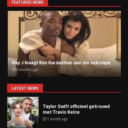
FEATURED NEWS
Ray J klaagt Kim Kardashian aan om sekstape
9 months ago
LATEST NEWS
Taylor Swift officieel getrouwd
met Travis Kelce
1 month ago