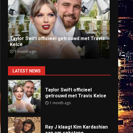
Ray J klaagt Kim Kardashian aan om
Anti
sekstape
offlin
9 months ago
9 mo
LATEST NEWS
Taylor Swift officieel
getrouwd met Travis Kelce
1 month ago
Ray J klaagt Kim Kardashian
aan om sekstape