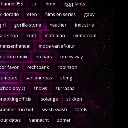
channel955
coi
dom
eggplants
el dorado
eten
films en series
gaby
girl
gorilla stone
heather
industrie
kijk shop
kont
mateman
memoriam
mensenhandel
motie van afkeur
motion remix
no bars
on my way
por favor
rechtbank
robinson
rumours
san andreas
sbmg
schoolboy Q
shows
skrraaaa
snapkingofficial
solange
stikken
summer too hot
swish swish
tafels
tour dates
vannacht
zomer