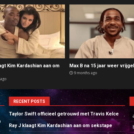
aagt Kim Kardashian aan om
Max B na 15 jaar weer vrijge
e
9 months ago
 ago
RECENT POSTS
Taylor Swift officieel getrouwd met Travis Kelce
p
Ray J klaagt Kim Kardashian aan om sekstape