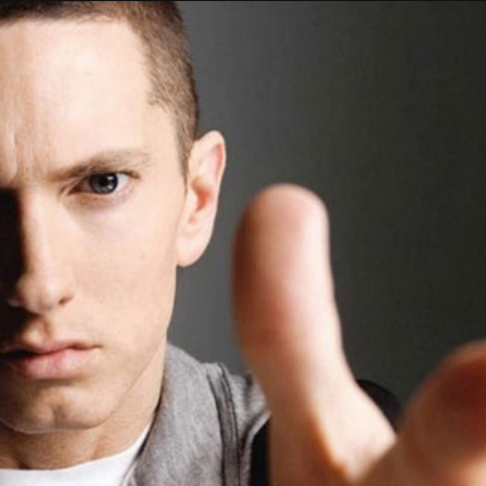
Taylor Swift officieel getrouwd met Travis
Kelce
1 month ago