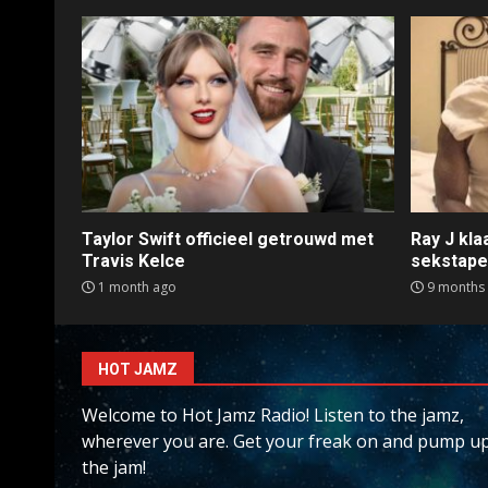
Taylor Swift officieel getrouwd met
Ray J kl
Travis Kelce
sekstap
1 month ago
9 months
HOT JAMZ
Welcome to Hot Jamz Radio! Listen to the jamz,
wherever you are. Get your freak on and pump u
the jam!