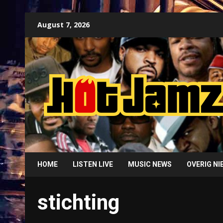
Skip
August 7, 2026
to
content
HOME
LISTEN LIVE
MUSIC NEWS
OVERIG N
stichting