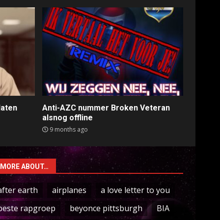
laten
Anti-AZC nummer Broken Veteran
alsnog offline
9 months ago
MORE ABOUT…
after earth
airplanes
a love letter to you
beste rapgroep
beyonce pittsburgh
BIA