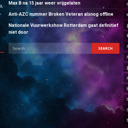
Max B na 15 jaar weer vrijgelaten
a,
,
Anti-AZC nummer Broken Veteran alsnog offline
Nationale Vuurwerkshow Rotterdam gaat definitief
niet door
Search
for: