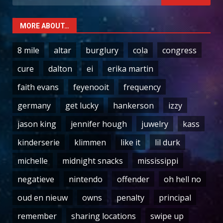
for:
MORE ABOUT…
8 mile
altar
burglury
cola
congress
cure
dalton
ei
erika martin
faith evans
feyenooit
frequency
germany
get lucky
hankerson
izzy
jason king
jennifer hough
juwelry
kass
kinderserie
klimmen
like it
lil durk
michelle
midnight snacks
mississippi
negatieve
nintendo
offender
oh hell no
oud en nieuw
owns
penalty
principal
remember
sharing locations
swipe up