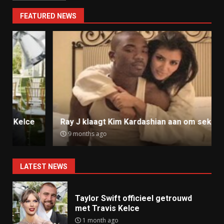
FEATURED NEWS
Ray J klaagt Kim Kardashian aan om sekstape
9 months ago
LATEST NEWS
Taylor Swift officieel getrouwd
met Travis Kelce
1 month ago