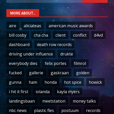
for:
MORE ABOUT…
aire
aliciateas
american music awards
bill cosby
cha cha
client
conflict
d4vd
dashboard
death row records
driving under influence
drukte
everybody dies
felix portes
filmrol
fucked
gallerie
gaskraan
golden
gunna
ham
honda
hot spice
howick
i hit it first
iolanda
kayla myers
landingsbaan
meetstation
money talks
nbc news
plastic fles
postuum
records