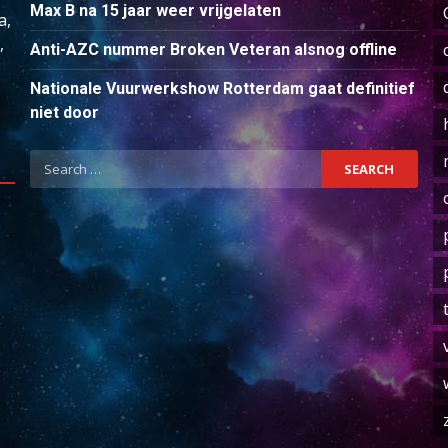
Max B na 15 jaar weer vrijgelaten
a,
,
Anti-AZC nummer Broken Veteran alsnog offline
Nationale Vuurwerkshow Rotterdam gaat definitief
niet door
Search
for: