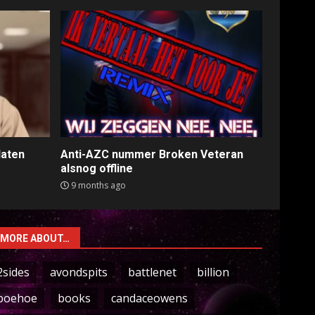
laten
Anti-AZC nummer Broken Veteran
alsnog offline
9 months ago
MORE ABOUT…
2sides
avondspits
battlenet
billion
boehoe
books
candaceowens