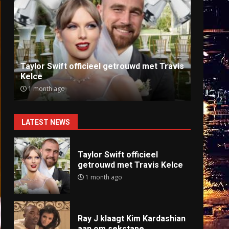
Ray J klaagt Kim Kardashian aan om
Anti
sekstape
offlin
9 months ago
9 mo
LATEST NEWS
Taylor Swift officieel
getrouwd met Travis Kelce
1 month ago
Ray J klaagt Kim Kardashian
aan om sekstape