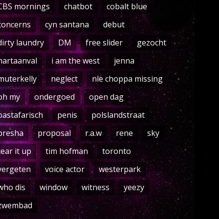
CBS mornings
chatbot
cobalt blue
concerns
cyn santana
debut
dirty laundry
DM
free slider
gezocht
hartaanval
i am the west
jenna
muterkelly
neglect
nle choppa missing
oh my
ondergoed
open dag
pastafarisch
penis
polslandstraat
presha
proposal
r.a.w
rene
sky
tear it up
tim hofman
toronto
vergeten
voice actor
westerpark
who dis
window
witness
yeezy
zwembad