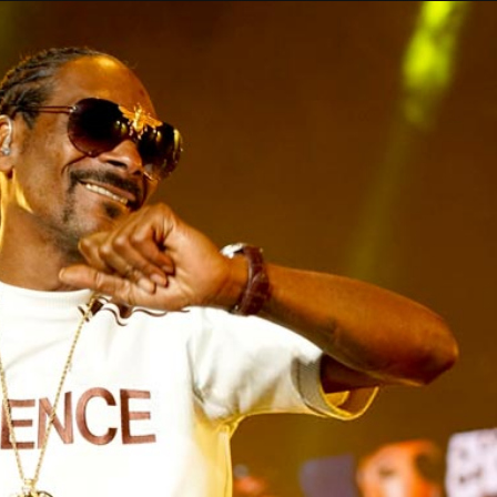
Taylor Swift officieel getrouwd met Travis
Kelce
1 month ago