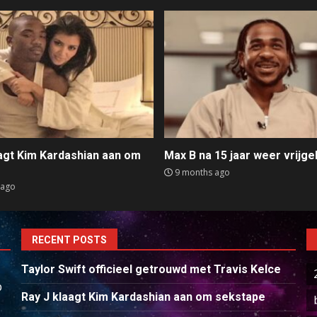
aagt Kim Kardashian aan om
Max B na 15 jaar weer vrijge
e
9 months ago
 ago
RECENT POSTS
Taylor Swift officieel getrouwd met Travis Kelce
p
Ray J klaagt Kim Kardashian aan om sekstape