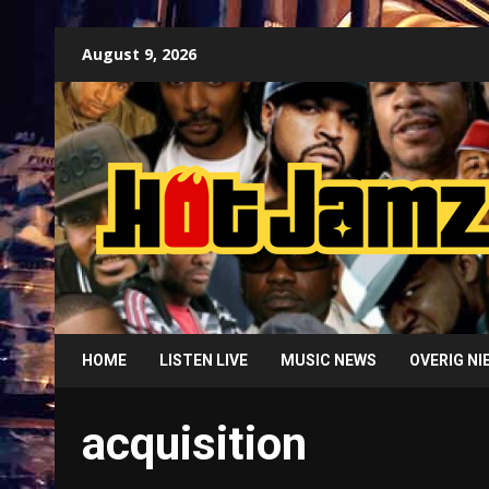
Skip
August 9, 2026
to
content
HOME
LISTEN LIVE
MUSIC NEWS
OVERIG N
acquisition