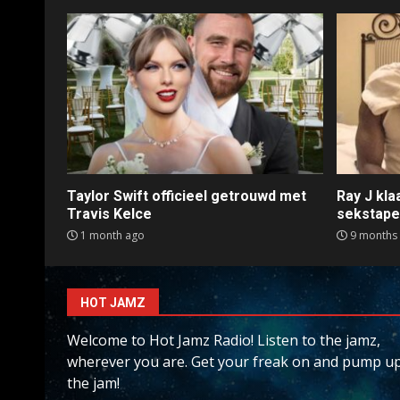
Taylor Swift officieel getrouwd met
Ray J kl
Travis Kelce
sekstap
1 month ago
9 months
HOT JAMZ
Welcome to Hot Jamz Radio! Listen to the jamz,
wherever you are. Get your freak on and pump u
the jam!