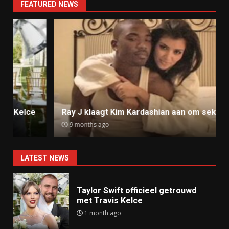
FEATURED NEWS
Ray J klaagt Kim Kardashian aan om sekstape
9 months ago
LATEST NEWS
Taylor Swift officieel getrouwd
met Travis Kelce
1 month ago