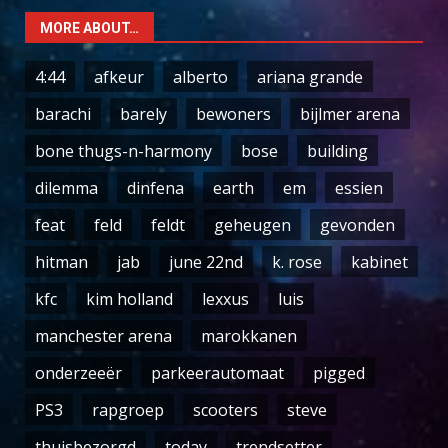
MORE ABOUT…
4:44
afkeur
alberto
ariana grande
barachi
barely
bewoners
bijlmer arena
bone thugs-n-harmony
bose
building
dilemma
dinfena
earth
em
essien
feat
feld
feldt
geheugen
gevonden
hitman
jab
june 22nd
k. rose
kabinet
kfc
kim holland
lexxus
luis
manchester arena
marokkanen
onderzeeër
parkeerautomaat
pigged
PS3
rapgroep
scooters
steve
thuisbezorgd
today
trendsetter