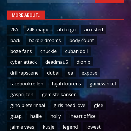
for:
MORE ABOUT…
2FA
24K magic
ah to go
arrested
back
barbie dreams
body count
boze fans
chuckie
cuban doll
cyber attack
deadmau5
dion b
drillrapscene
dubai
ea
expose
facebookrellen
fajah lourens
gamewinkel
gasprijzen
gemiste kansen
gino pietermaai
girls need love
glee
guap
hailie
holly
iheart office
jaimie vaes
kusje
legend
lowest