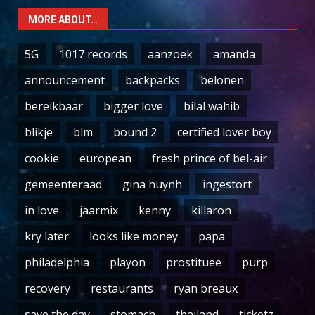
MORE ABOUT…
5G
1017 records
aanzoek
amanda
announcement
backpacks
belonen
bereikbaar
bigger love
bilal wahib
blikje
blm
bound 2
certified lover boy
cookie
european
fresh prince of bel-air
gemeenteraad
gina huynh
ingestort
in love
jaarmix
kenny
killaron
kry later
looks like money
papa
philadelphia
playon
prostituee
purp
recovery
restaurants
ryan breaux
save the day
stomach
thailand
ticketz