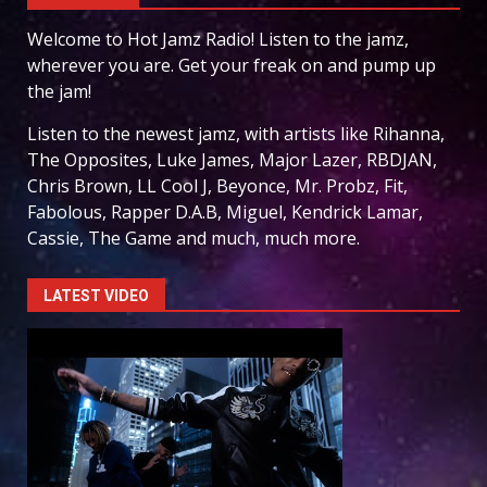
Welcome to Hot Jamz Radio! Listen to the jamz,
wherever you are. Get your freak on and pump up
the jam!
Listen to the newest jamz, with artists like Rihanna,
The Opposites, Luke James, Major Lazer, RBDJAN,
Chris Brown, LL Cool J, Beyonce, Mr. Probz, Fit,
Fabolous, Rapper D.A.B, Miguel, Kendrick Lamar,
Cassie, The Game and much, much more.
LATEST VIDEO