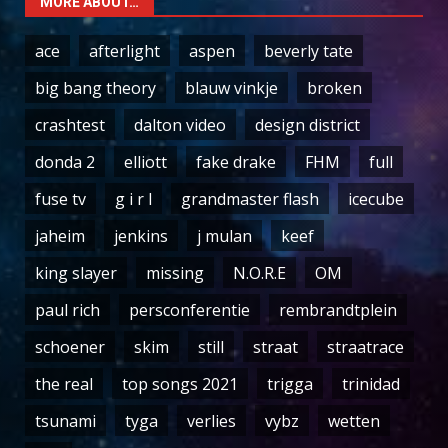
MORE ABOUT…
ace
afterlight
aspen
beverly tate
big bang theory
blauw vinkje
broken
crashtest
dalton video
design district
donda 2
elliott
fake drake
FHM
full
fuse tv
g i r l
grandmaster flash
icecube
jaheim
jenkins
j mulan
keef
king slayer
missing
N.O.R.E
OM
paul rich
persconferentie
rembrandtplein
schoener
skim
still
straat
straatrace
the real
top songs 2021
trigga
trinidad
tsunami
tyga
verlies
vybz
wetten