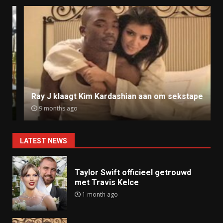
Ray J klaagt Kim Kardashian aan om sekstape
9 months ago
LATEST NEWS
Taylor Swift officieel getrouwd
met Travis Kelce
1 month ago