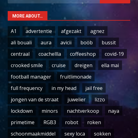
for:
MORE ABOUT…
A1
advertentie
afgezakt
agnez
ali bouali
aura
avicii
boob
bussit
centraal
coachellla
coffeeshop
covid-19
crooked smile
cruise
dreigen
ella mai
football manager
fruitlimonade
full frequency
in my head
jail free
jongen van de straat
juwelier
lizzo
lockdown
minors
nachtverkoop
naya
primetime
RGB3
robot
roken
schoonmaakmiddel
sexy loca
sokken