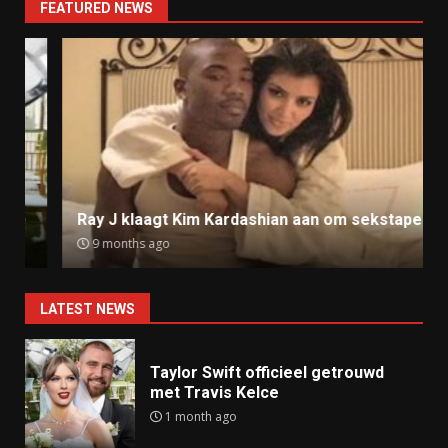
FEATURED NEWS
Ray J klaagt Kim Kardashian aan om sekstape
9 months ago
LATEST NEWS
Taylor Swift officieel getrouwd
met Travis Kelce
1 month ago