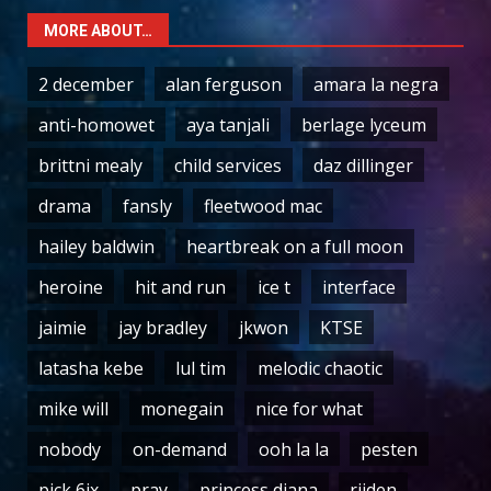
MORE ABOUT…
2 december
alan ferguson
amara la negra
anti-homowet
aya tanjali
berlage lyceum
brittni mealy
child services
daz dillinger
drama
fansly
fleetwood mac
hailey baldwin
heartbreak on a full moon
heroine
hit and run
ice t
interface
jaimie
jay bradley
jkwon
KTSE
latasha kebe
lul tim
melodic chaotic
mike will
monegain
nice for what
nobody
on-demand
ooh la la
pesten
pick 6ix
pray
princess diana
rijden