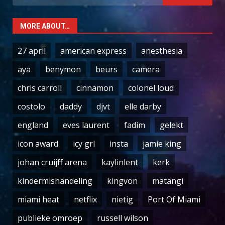
for:
MORE ABOUT…
27 april
american express
anesthesia
aya
benymon
beurs
camera
chris carroll
cinnamon
colonel loud
costolo
daddy
djvt
elle darby
england
eves laurent
fadim
gelekt
icon award
icy grl
insta
jamie king
johan cruijff arena
kaylinlent
kerk
kindermishandeling
kingvon
matangi
miami heat
netflix
nietig
Port Of Miami
publieke omroep
russell wilson