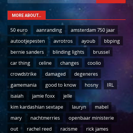
for:
MORE ABOUT…
50 euro
aanranding
amsterdam 750 jaar
autootjepesten
avrotros
ayoub
bbping
bernie sanders
blinding lights
brussel
car thing
celine
changes
coolio
crowdstrike
damaged
degeneres
gamemania
good to know
hosny
IRL
isaiah
jamie foxx
jelle
kim kardashian sextape
lauryn
mabel
mary
nachtmerries
openbaar ministerie
out
rachel reed
racisme
rick james