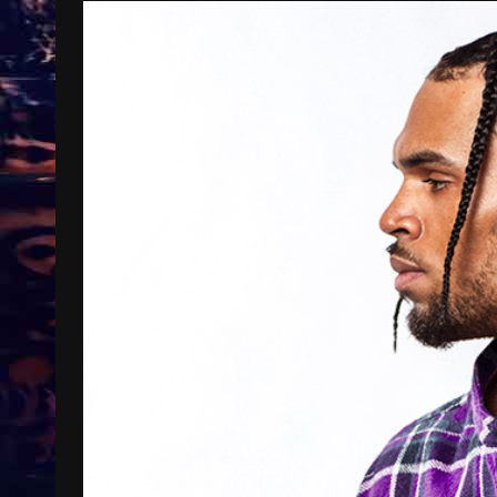
Treinkaartjes worden duurder,
abonnementen verdwijnen
9 months ago