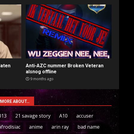
laten
Anti-AZC nummer Broken Veteran
alsnog offline
9 months ago
MORE ABOUT…
013
21 savage story
A10
accuser
afrodisiac
anime
arin ray
bad name