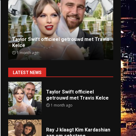
Ray J klaagt Kim Kardashian aan om
Anti
sekstape
offlin
9 months ago
9 mo
LATEST NEWS
Taylor Swift officieel
getrouwd met Travis Kelce
1 month ago
Ray J klaagt Kim Kardashian
aan om sekstape