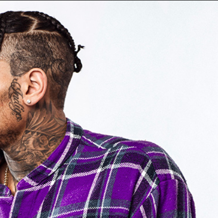
Taylor Swift officieel getrouwd met Travis
Kelce
1 month ago