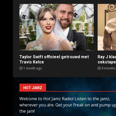
Taylor Swift officieel getrouwd met
Ray J kl
Travis Kelce
sekstap
1 month ago
9 months
HOT JAMZ
Welcome to Hot Jamz Radio! Listen to the jamz,
wherever you are. Get your freak on and pump u
the jam!