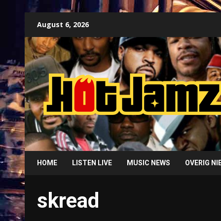
Skip
August 6, 2026
to
content
HOME
LISTEN LIVE
MUSIC NEWS
OVERIG N
skread