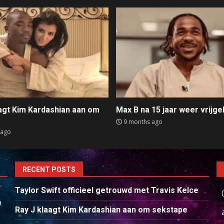
aagt Kim Kardashian aan om
Max B na 15 jaar weer vrijge
e
9 months ago
 ago
RECENT POSTS
Taylor Swift officieel getrouwd met Travis Kelce
p
Ray J klaagt Kim Kardashian aan om sekstape