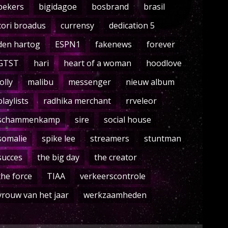
bekers
bigidagoe
bosbrand
brasil
cori broadus
currensy
dedication 5
den hartog
ESPN1
fakenews
forever
GTST
hari
heart of a woman
hoodlove
lolly
malibu
messenger
nieuw album
playlists
radhika merchant
rrveleor
schammenkamp
sire
social house
somalie
spike lee
streamers
stuntman
succes
the big day
the creator
the force
TIAA
verkeerscontrole
vrouw van het jaar
werkzaamheden