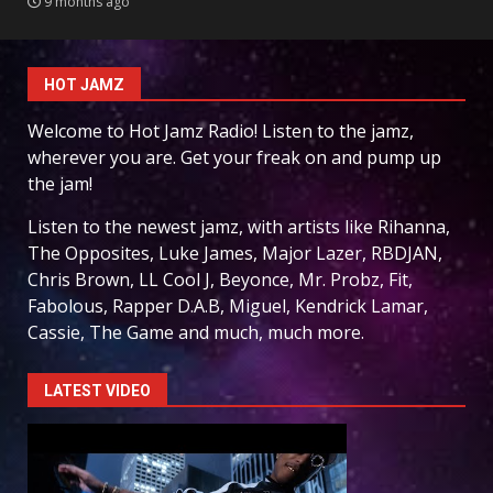
9 months ago
HOT JAMZ
Welcome to Hot Jamz Radio! Listen to the jamz,
wherever you are. Get your freak on and pump up
the jam!
Listen to the newest jamz, with artists like Rihanna,
The Opposites, Luke James, Major Lazer, RBDJAN,
Chris Brown, LL Cool J, Beyonce, Mr. Probz, Fit,
Fabolous, Rapper D.A.B, Miguel, Kendrick Lamar,
Cassie, The Game and much, much more.
LATEST VIDEO