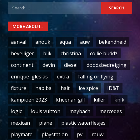
Search
for:
MORE ABOUT…
aanval
anouk
aqua
auw
bekendheid
beveiliger
blik
christina
collie buddz
continent
devin
diesel
doodsbedreiging
enrique iglesias
extra
falling or flying
fixture
habiba
halt
ice spice
ID&T
kampioen 2023
kheenan gill
killer
knik
logic
louis vuitton
maybach
mercedes
mexican
plane
plastic waterflesjes
playmate
playstation
pv
rauw