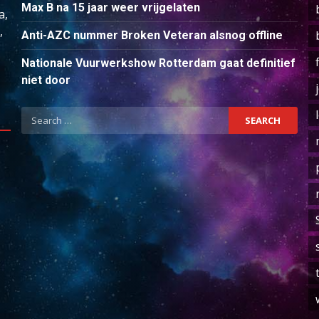
Max B na 15 jaar weer vrijgelaten
a,
,
Anti-AZC nummer Broken Veteran alsnog offline
Nationale Vuurwerkshow Rotterdam gaat definitief
niet door
Search
for: