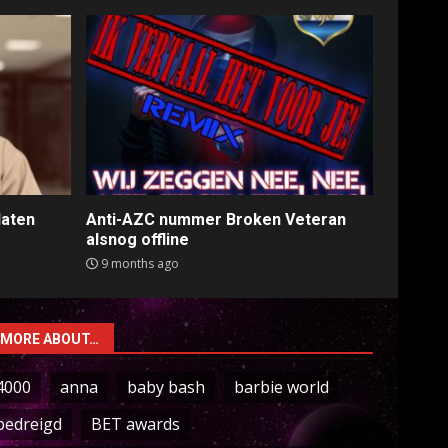
laten
Anti-AZC nummer Broken Veteran
alsnog offline
9 months ago
MORE ABOUT…
4000
anna
baby bash
barbie world
bedreigd
BET awards