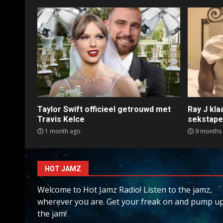
Taylor Swift officieel getrouwd met
Ray J kl
Travis Kelce
sekstap
1 month ago
9 months
HOT JAMZ
Welcome to Hot Jamz Radio! Listen to the jamz,
wherever you are. Get your freak on and pump u
the jam!