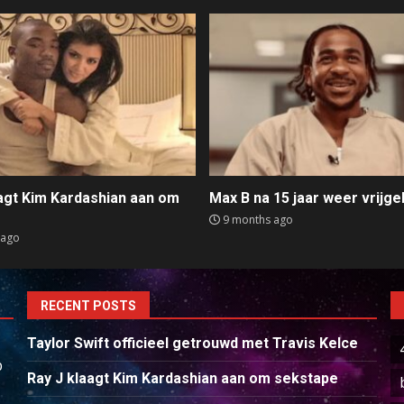
aagt Kim Kardashian aan om
Max B na 15 jaar weer vrijge
e
9 months ago
 ago
RECENT POSTS
Taylor Swift officieel getrouwd met Travis Kelce
p
Ray J klaagt Kim Kardashian aan om sekstape