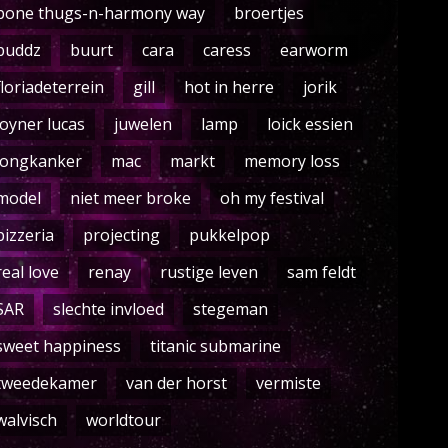
bone thugs-n-harmony way
broertjes
buddz
buurt
cara
caress
earworm
floriadeterrein
gill
hot in herre
jorik
joyner lucas
juwelen
lamp
loick essien
longkanker
mac
markt
memory loss
model
niet meer broke
oh my festival
pizzeria
projecting
pukkelpop
real love
renay
rustige leven
sam feldt
SAR
slechte invloed
stegeman
sweet happiness
titanic submarine
tweedekamer
van der horst
vermiste
walvisch
worldtour