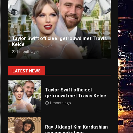
Ray J klaagt Kim Kardashian aan om
Anti
sekstape
offlin
9 months ago
9 mo
LATEST NEWS
Taylor Swift officieel
getrouwd met Travis Kelce
1 month ago
Ray J klaagt Kim Kardashian
aan om sekstape