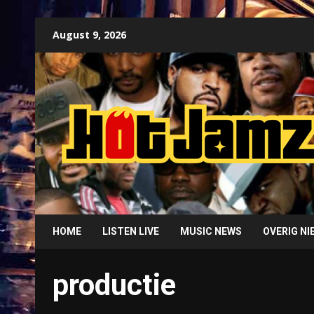
Skip
August 9, 2026
to
content
HOME
LISTEN LIVE
MUSIC NEWS
OVERIG N
productie