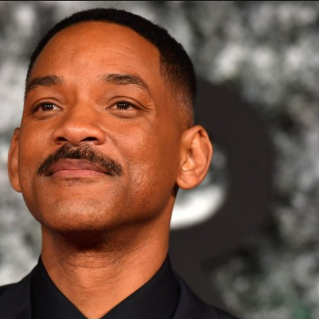
Taylor Swift officieel getrouwd met Travis
Kelce
1 month ago