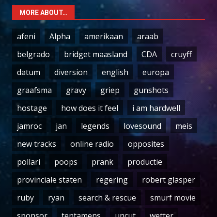
MORE ABOUT…
afeni
Alpha
amerikaan
araab
belgrado
bridget maasland
CDA
cruyff
datum
diversion
english
europa
graafsma
gravy
griep
gunshots
hostage
how does it feel
i am hardwell
jamroc
jan
legends
lovesound
meis
new tracks
online radio
opposites
pollari
poops
prank
productie
provinciale staten
regering
robert glasper
ruby
ryan
search & rescue
smurf movie
sponsor
tentamens
uncut
wetter