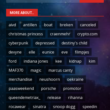
for:
MORE ABOUT…
aivd
antillen
boat
breken
canceled
christmas princess
craenmehr
crypto.com
cyberpunk
depressed
destiny's child
devyne
elle
eunice
eve
filmpjes
ford
indiana jones
kee
kidnap
kim
MAF370
magic
marcus canty
merchandise
neushoorn
oekraine
paasweekend
porsche
promotor
queendemetriax_
release
rihanna
rocawear
sinatra
snoop dogg
speedin