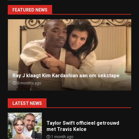
FEATURED NEWS
Ray J klaagt Kim Kardashian aan om sekstape
9 months ago
LATEST NEWS
Taylor Swift officieel getrouwd
met Travis Kelce
1 month ago