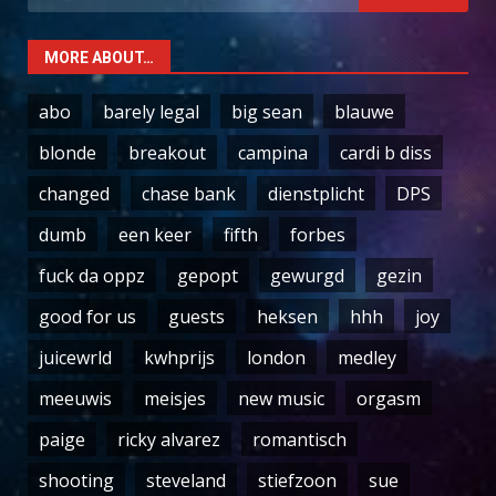
for:
MORE ABOUT…
abo
barely legal
big sean
blauwe
blonde
breakout
campina
cardi b diss
changed
chase bank
dienstplicht
DPS
dumb
een keer
fifth
forbes
fuck da oppz
gepopt
gewurgd
gezin
good for us
guests
heksen
hhh
joy
juicewrld
kwhprijs
london
medley
meeuwis
meisjes
new music
orgasm
paige
ricky alvarez
romantisch
shooting
steveland
stiefzoon
sue