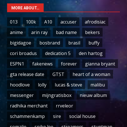
MORE ABOUT…
013
100k
A10
accuser
afrodisiac
anime
arin ray
bad name
bekers
bigidagoe
bosbrand
brasil
buffy
cori broadus
dedication 5
den hartog
ESPN1
fakenews
forever
gianna bryant
gta release date
GTST
heart of a woman
hoodlove
lolly
lucas & steve
malibu
messenger
mijngratisbox
nieuw album
radhika merchant
rrveleor
schammenkamp
sire
social house
somalie
spike lee
streamers
stuntman