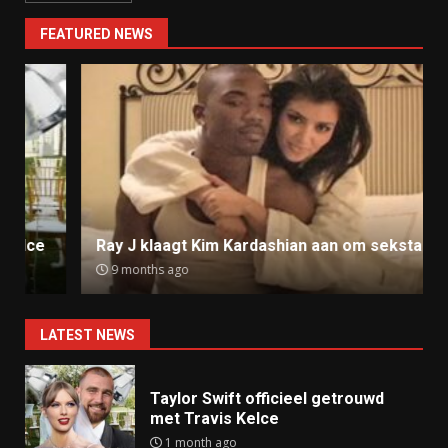
FEATURED NEWS
Ray J klaagt Kim Kardashian aan om sekstape
9 months ago
LATEST NEWS
Taylor Swift officieel getrouwd
met Travis Kelce
1 month ago