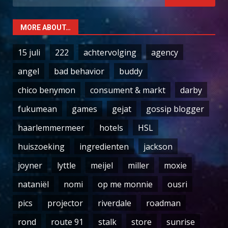
for:
MORE ABOUT…
15 juli
222
achtervolging
agency
angel
bad behavior
buddy
chico benymon
consument & markt
darby
fukumean
games
gejat
gossip blogger
haarlemmermeer
hotels
HSL
huiszoeking
ingredienten
jackson
joyner
lyttle
meijel
miller
moxie
nataniël
nomi
op me monnie
ousri
pics
projector
riverdale
roadman
rond
route 91
stalk
store
sunrise