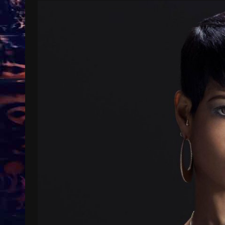
Treinkaartjes worden duurder,
abonnementen verdwijnen
9 months ago