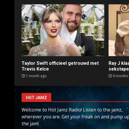
Taylor Swift officieel getrouwd met
Ray J kl
Travis Kelce
sekstap
1 month ago
9 months
HOT JAMZ
Welcome to Hot Jamz Radio! Listen to the jamz,
wherever you are. Get your freak on and pump u
the jam!