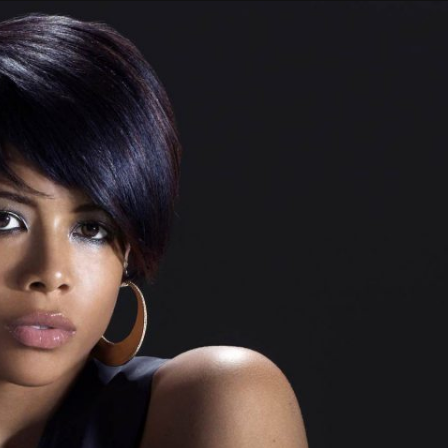
Taylor Swift officieel getrouwd met Travis
Kelce
1 month ago