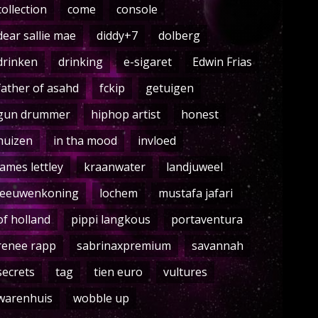
collection
come
console
dear sallie mae
diddy+7
dolberg
drinken
drinking
e-sigaret
Edwin Frias
father of asahd
fckip
getuigen
gun drummer
hiphop artist
honest
huizen
in tha mood
invloed
james lettley
kraanwater
landjuweel
leeuwenkoning
lochem
mustafa jafari
of holland
pippi langkous
portaventura
renee rapp
sabrinaxpremium
savannah
secrets
tag
tien euro
vultures
warenhuis
wobble up