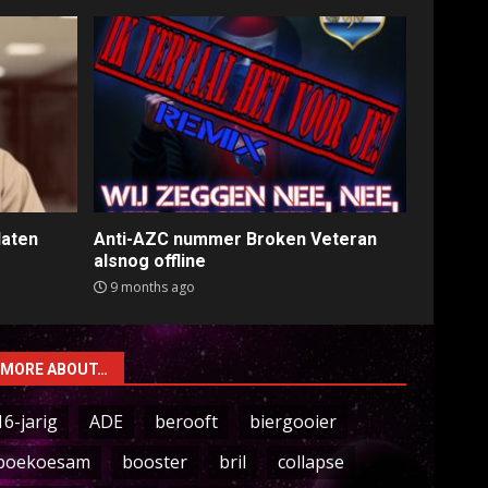
laten
Anti-AZC nummer Broken Veteran
alsnog offline
9 months ago
MORE ABOUT…
16-jarig
ADE
berooft
biergooier
boekoesam
booster
bril
collapse