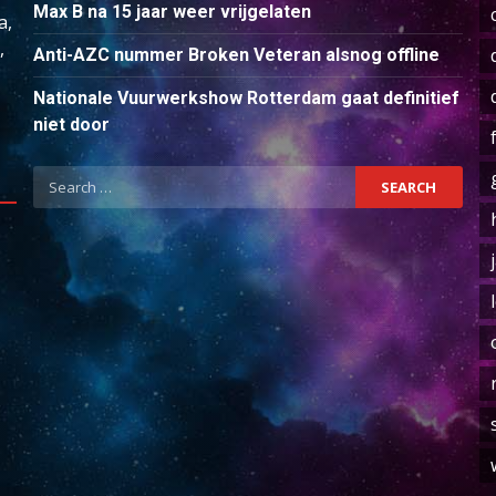
Max B na 15 jaar weer vrijgelaten
a,
,
Anti-AZC nummer Broken Veteran alsnog offline
Nationale Vuurwerkshow Rotterdam gaat definitief
niet door
Search
for: