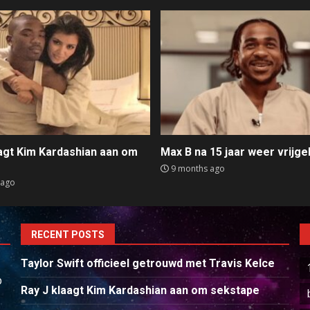
aagt Kim Kardashian aan om
Max B na 15 jaar weer vrijge
e
9 months ago
 ago
RECENT POSTS
Taylor Swift officieel getrouwd met Travis Kelce
p
Ray J klaagt Kim Kardashian aan om sekstape