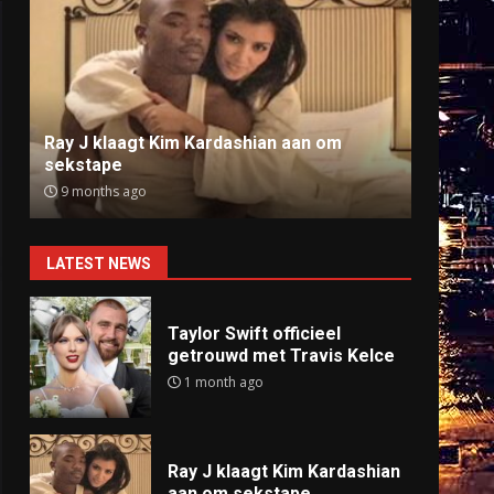
Ray J klaagt Kim Kardashian aan om
Anti
sekstape
offlin
9 months ago
9 mo
LATEST NEWS
Taylor Swift officieel
getrouwd met Travis Kelce
1 month ago
Ray J klaagt Kim Kardashian
aan om sekstape