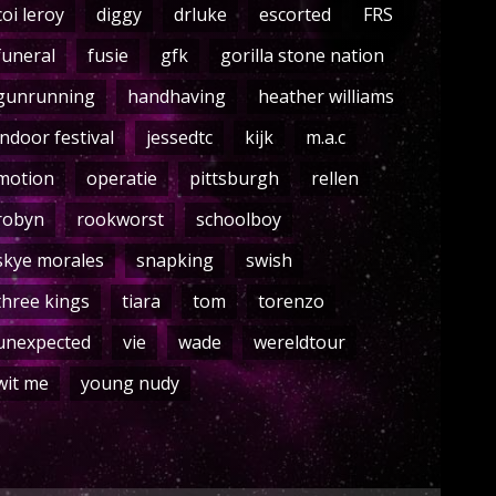
coi leroy
diggy
drluke
escorted
FRS
funeral
fusie
gfk
gorilla stone nation
gunrunning
handhaving
heather williams
indoor festival
jessedtc
kijk
m.a.c
motion
operatie
pittsburgh
rellen
robyn
rookworst
schoolboy
skye morales
snapking
swish
three kings
tiara
tom
torenzo
unexpected
vie
wade
wereldtour
wit me
young nudy