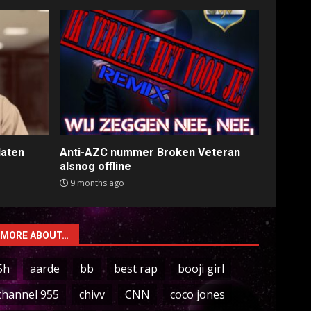
laten
Anti-AZC nummer Broken Veteran
alsnog offline
9 months ago
MORE ABOUT…
5h
aarde
bb
best rap
booji girl
channel 955
chivv
CNN
coco jones