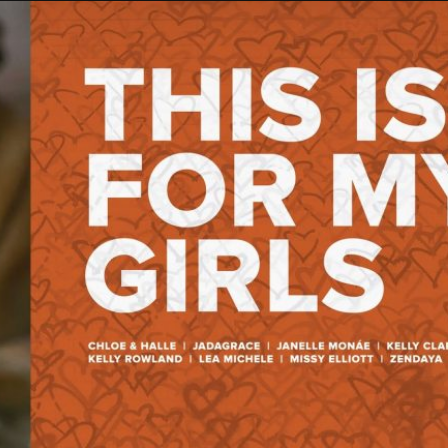
Taylor Swift officieel getrouwd met Travis
Kelce
1 month ago