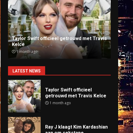
Ray J klaagt Kim Kardashian aan om
Anti
sekstape
offlin
9 months ago
9 mo
LATEST NEWS
Taylor Swift officieel
getrouwd met Travis Kelce
1 month ago
Ray J klaagt Kim Kardashian
aan om sekstape