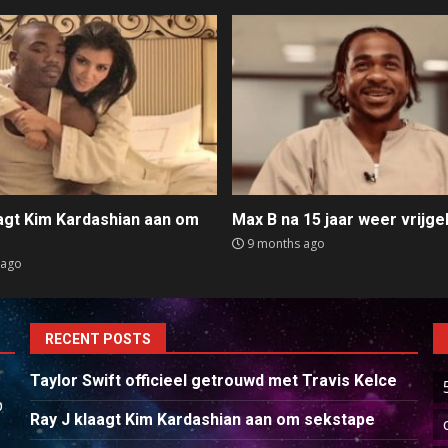
aagt Kim Kardashian aan om
Max B na 15 jaar weer vrijge
e
9 months ago
 ago
RECENT POSTS
Taylor Swift officieel getrouwd met Travis Kelce
p
Ray J klaagt Kim Kardashian aan om sekstape