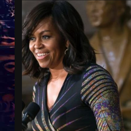
Treinkaartjes worden duurder,
abonnementen verdwijnen
9 months ago