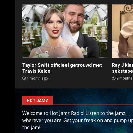
Taylor Swift officieel getrouwd met
Ray J kl
Travis Kelce
sekstap
1 month ago
9 months
HOT JAMZ
Welcome to Hot Jamz Radio! Listen to the jamz,
wherever you are. Get your freak on and pump u
the jam!