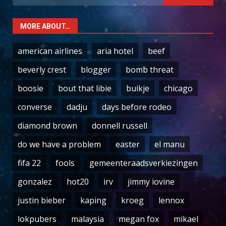
for:
MORE ABOUT…
american airlines
aria hotel
beef
beverly crest
blogger
bomb threat
boosie
bout that libie
buikje
chicago
converse
dadju
days before rodeo
diamond brown
donnell russell
do we have a problem
easter
el manu
fifa 22
fools
gemeenteraadsverkiezingen
gonzalez
hot20
irv
jimmy iovine
justin bieber
kaping
kroeg
lennox
lokpubers
malaysia
megan fox
mikael