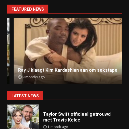
FEATURED NEWS
Ray J klaagt Kim Kardashian aan om sekstape
9 months ago
LATEST NEWS
Taylor Swift officieel getrouwd
met Travis Kelce
1 month ago