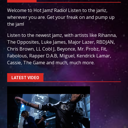
Welcome to Hot Jamz Radio! Listen to the jamz,
wherever you are. Get your freak on and pump up
the jam!
Listen to the newest jamz, with artists like Rihanna,
The Opposites, Luke James, Major Lazer, RBDJAN,
Chris Brown, LL Cool J, Beyonce, Mr. Probz, Fit,
Fabolous, Rapper D.A.B, Miguel, Kendrick Lamar,
Cassie, The Game and much, much more.
LATEST VIDEO