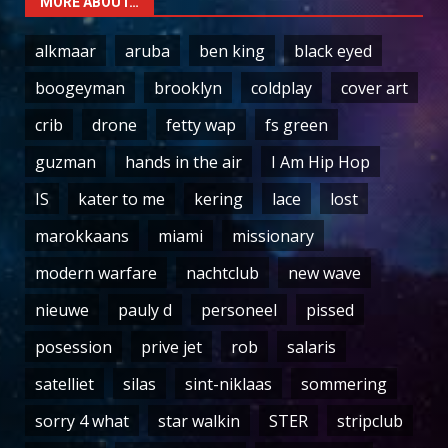
MORE ABOUT…
alkmaar
aruba
ben king
black eyed
boogeyman
brooklyn
coldplay
cover art
crib
drone
fetty wap
fs green
guzman
hands in the air
I Am Hip Hop
IS
kater to me
kering
lace
lost
marokkaans
miami
missionary
modern warfare
nachtclub
new wave
nieuwe
pauly d
personeel
pissed
posession
prive jet
rob
salaris
satelliet
silas
sint-niklaas
sommering
sorry 4 what
star walkin
STER
stripclub