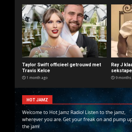
Taylor Swift officieel getrouwd met
Ray J kl
Travis Kelce
sekstap
1 month ago
9 months
HOT JAMZ
Welcome to Hot Jamz Radio! Listen to the jamz,
wherever you are. Get your freak on and pump u
the jam!