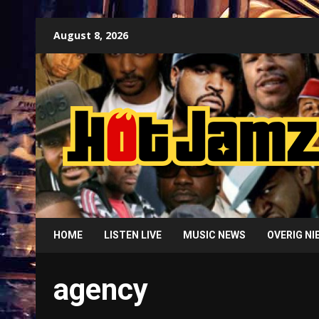
Skip
August 8, 2026
to
content
HOME
LISTEN LIVE
MUSIC NEWS
OVERIG N
agency