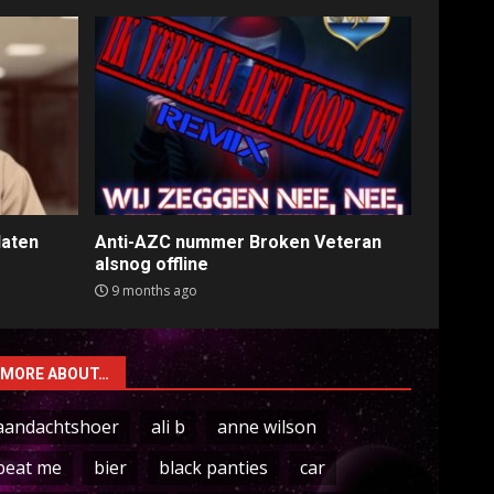
laten
Anti-AZC nummer Broken Veteran
alsnog offline
9 months ago
MORE ABOUT…
aandachtshoer
ali b
anne wilson
beat me
bier
black panties
car