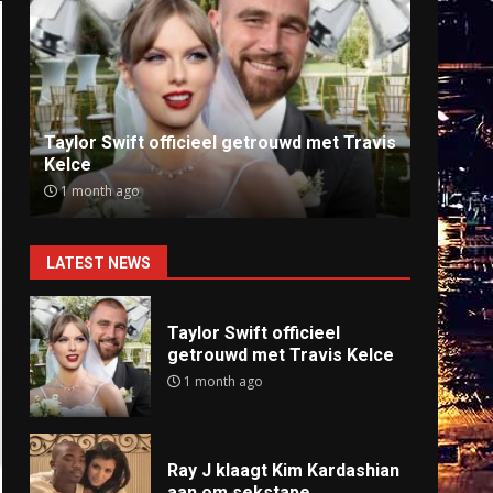
Ray J klaagt Kim Kardashian aan om
Anti
sekstape
offlin
9 months ago
9 mo
LATEST NEWS
Taylor Swift officieel
getrouwd met Travis Kelce
1 month ago
Ray J klaagt Kim Kardashian
aan om sekstape