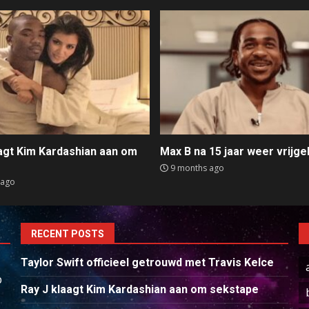
aagt Kim Kardashian aan om
Max B na 15 jaar weer vrijge
e
9 months ago
 ago
RECENT POSTS
Taylor Swift officieel getrouwd met Travis Kelce
p
Ray J klaagt Kim Kardashian aan om sekstape