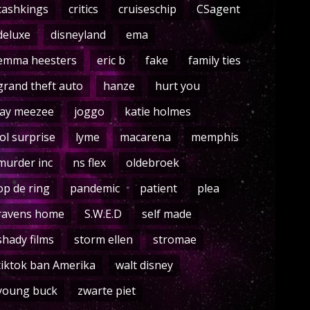
cashkings
critics
cruiseschip
CSagent
deluxe
disneyland
ema
emma heesters
eric b
fake
family ties
grand theft auto
hanze
hurt you
jay meezee
joggo
katie holmes
lol surprise
lyme
macarena
memphis
murder inc
ns flex
oldebroek
op de ring
pandemic
patient
plea
ravens home
S.W.E.D
self made
shady films
storm ellen
stromae
tiktok ban Amerika
walt disney
young buck
zwarte piet