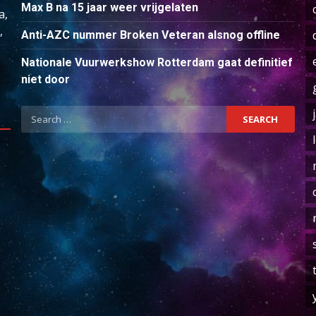
Max B na 15 jaar weer vrijgelaten
a,
,
Anti-AZC nummer Broken Veteran alsnog offline
Nationale Vuurwerkshow Rotterdam gaat definitief
niet door
Search
for: