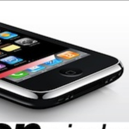
Taylor Swift officieel getrouwd met Travis
Kelce
1 month ago