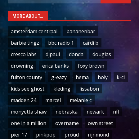
for:
MORE ABOUT…
amsterdam centraal
bananenbar
barbie tingz
bbc radio 1
cardi b
cresco labs
djpaul
donda
douglas
drowning
erica banks
foxy brown
fulton county
g-eazy
hema
holy
k-ci
kids see ghost
kleding
lissabon
madden 24
marcel
melanie c
monyetta shaw
nebraska
newark
nfl
one in a million
overname
own street
pier 17
pinkpop
proud
rijnmond